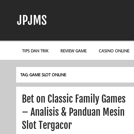
Skip
to
content
JPJMS
Berita Terbaru, Informasi Harian, dan Dunia Perjudian
TIPS DAN TRIK
REVIEW GAME
CASINO ONLINE
TAG:
GAME SLOT ONLINE
Bet on Classic Family Games
– Analisis & Panduan Mesin
Slot Tergacor