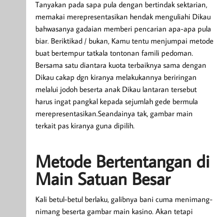
Tanyakan pada sapa pula dengan bertindak sektarian,
memakai merepresentasikan hendak menguliahi Dikau
bahwasanya gadaian memberi pencarian apa-apa pula
biar. Beriktikad / bukan, Kamu tentu menjumpai metode
buat bertempur tatkala tontonan famili pedoman.
Bersama satu diantara kuota terbaiknya sama dengan
Dikau cakap dgn kiranya melakukannya beriringan
melalui jodoh beserta anak Dikau lantaran tersebut
harus ingat pangkal kepada sejumlah gede bermula
merepresentasikan.Seandainya tak, gambar main
terkait pas kiranya guna dipilih.
Metode Bertentangan di
Main Satuan Besar
Kali betul-betul berlaku, galibnya bani cuma menimang-
nimang beserta gambar main kasino. Akan tetapi