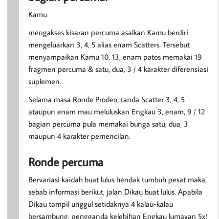
Kamu
mengakses kisaran percuma asalkan Kamu berdiri
mengeluarkan 3, 4, 5 alias enam Scatters. Tersebut
menyampaikan Kamu 10, 13, enam patos memakai 19
fragmen percuma & satu, dua, 3 / 4 karakter diferensiasi
suplemen.
Selama masa Ronde Prodeo, tanda Scatter 3, 4, 5
ataupun enam mau meluluskan Engkau 3, enam, 9 / 12
bagian percuma pula memakai bunga satu, dua, 3
maupun 4 karakter pemencilan.
Ronde percuma
Bervariasi kaidah buat lulus hendak tumbuh pesat maka,
sebab informasi berikut, jalan Dikau buat lulus. Apabila
Dikau tampil unggul setidaknya 4 kalau-kalau
bersambung, pengganda kelebihan Engkau lumayan 5x!