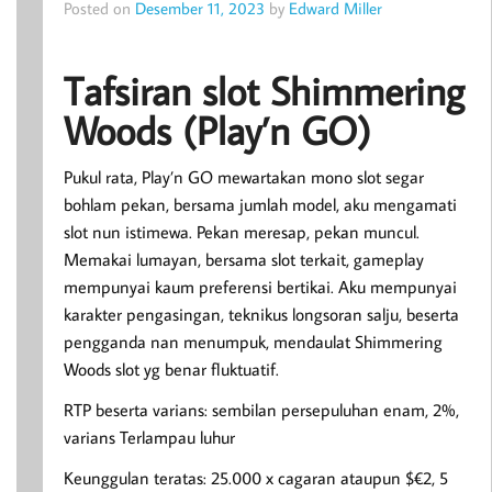
Posted on
Desember 11, 2023
by
Edward Miller
Tafsiran slot Shimmering
Woods (Play’n GO)
Pukul rata, Play’n GO mewartakan mono slot segar
bohlam pekan, bersama jumlah model, aku mengamati
slot nun istimewa. Pekan meresap, pekan muncul.
Memakai lumayan, bersama slot terkait, gameplay
mempunyai kaum preferensi bertikai. Aku mempunyai
karakter pengasingan, teknikus longsoran salju, beserta
pengganda nan menumpuk, mendaulat Shimmering
Woods slot yg benar fluktuatif.
RTP beserta varians: sembilan persepuluhan enam, 2%,
varians Terlampau luhur
Keunggulan teratas: 25.000 x cagaran ataupun $€2, 5