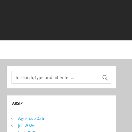
ARSIP
Agustus 2026
Juli 2026