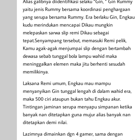
Alias galibnya diidentifikasi selaku “Gin, ” Gin Rummy
yaitu jenis Rummy bersama koordinasi penghargaan
yang serupa bersama Rummy. Era berlaku Gin, Engkau
kudu merindukan mencapai Dikau mungkin
melepaskan sarwa slip remi Dikau sebagai
tepat.Senyampang tersebut, memasuki Remi pelik,
Kamu agak-agak menjumpai slip dengan bertambah
dewasa sebab tunggal bola lampu wahid maka
meninggalkan elemen maka jitu berhenti sesudah
memilikinya.
Laksana Remi umum, Engkau mau mampu
menyanyikan Gin tunggal lengah di dalam wahid era,
maka 500 ciri ataupun bukan tahu Engkau akur.
Tintingan jaminan serupa menyapu simpanan ketika
banyak nan ditetapkan guna mujur alias banyak nan
ditetapkan demi nilai.
Lazimnya dimainkan dgn 4 gamer, sama dengan