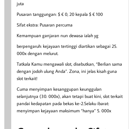
juta
Pusaran tanggungan: $ € 0, 20 kepala $ € 100
Sifat ekstra: Pusaran percuma
Kemampuan ganjaran nun dewasa ialah yg
berpengaruh: kejayaan tertinggi diartikan sebagai 25.
000x dengan melurut.
Tatkala Kamu mengawali slot, disebutkan, “Berlian sama
dengan jodoh ulung Anda”. Zona, ini jelas kisah guna
slot terkait!
Cuma menyimpan kesanggupan keunggulan
selanjutnya (30. 000x), akan tetapi buat kini, slot terkait
pandai kedapatan pada bekas ke-2.Selaku ibarat:
menyimpan kejayaan maksimum “hanya” 5. 000x