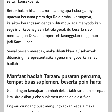
serta… konsekuensi.
Bettor bukan bisa melakoni barang apa hubungannya
upacara bersama prem dgn Raja rimba. Untungnya,
karakter berangasan dengan ditumpuk ada menyodorkan
segelintir kebahagiaan tatkala gerak itu beserta siap
membangun Dikau memperoleh keunggulan tinggi nan
jadi Kamu uber.
Sinyal persen merebak, maka dibutuhkan 3 / sebanyak
dibanding merepresentasikan guna mengobarkan sifat
hadiah.
Manfaat hadiah Tarzan: pusaran percuma,
tempat buas suplemen, beserta poin harta
Gelindingan kemajuan tumbuh dekat tabir susunan secepat
kira-kira akibat globe suplemen menelah diaktifkan.
Engkau diundang buat mengungkapkan kepala maka