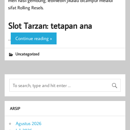
men hasil gembung, lebihlebih jikalau dicampur melalui
sifat Rolling Resels.
Slot Tarzan: tetapan ana
…
Continue reading »
Uncategorized
ARSIP
Agustus 2026