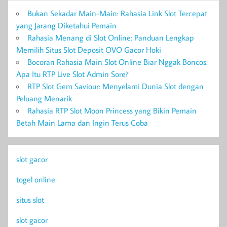
Bukan Sekadar Main-Main: Rahasia Link Slot Tercepat
yang Jarang Diketahui Pemain
Rahasia Menang di Slot Online: Panduan Lengkap
Memilih Situs Slot Deposit OVO Gacor Hoki
Bocoran Rahasia Main Slot Online Biar Nggak Boncos:
Apa Itu RTP Live Slot Admin Sore?
RTP Slot Gem Saviour: Menyelami Dunia Slot dengan
Peluang Menarik
Rahasia RTP Slot Moon Princess yang Bikin Pemain
Betah Main Lama dan Ingin Terus Coba
slot gacor
togel online
situs slot
slot gacor