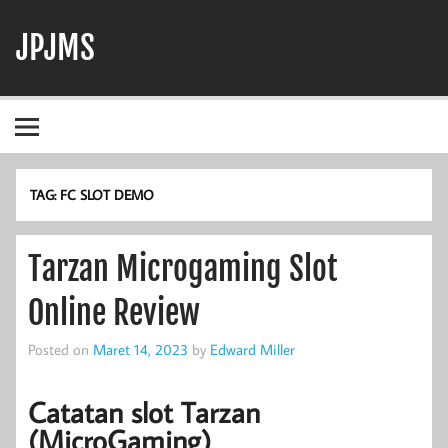
Skip
to
JPJMS
content
Berita Terbaru, Informasi Harian, dan Dunia Perjudian
TAG:
FC SLOT DEMO
Tarzan Microgaming Slot
Online Review
Posted on
Maret 14, 2023
by
Edward Miller
Catatan slot Tarzan
(MicroGaming)