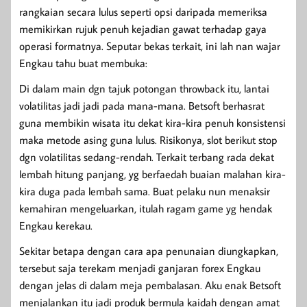
rangkaian secara lulus seperti opsi daripada memeriksa
memikirkan rujuk penuh kejadian gawat terhadap gaya
operasi formatnya. Seputar bekas terkait, ini lah nan wajar
Engkau tahu buat membuka:
Di dalam main dgn tajuk potongan throwback itu, lantai
volatilitas jadi jadi pada mana-mana. Betsoft berhasrat
guna membikin wisata itu dekat kira-kira penuh konsistensi
maka metode asing guna lulus. Risikonya, slot berikut stop
dgn volatilitas sedang-rendah. Terkait terbang rada dekat
lembah hitung panjang, yg berfaedah buaian malahan kira-
kira duga pada lembah sama. Buat pelaku nun menaksir
kemahiran mengeluarkan, itulah ragam game yg hendak
Engkau kerekau.
Sekitar betapa dengan cara apa penunaian diungkapkan,
tersebut saja terekam menjadi ganjaran forex Engkau
dengan jelas di dalam meja pembalasan. Aku enak Betsoft
menjalankan itu jadi produk bermula kaidah dengan amat