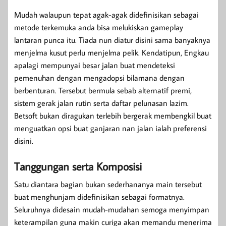
Mudah walaupun tepat agak-agak didefinisikan sebagai
metode terkemuka anda bisa melukiskan gameplay
lantaran punca itu. Tiada nun diatur disini sama banyaknya
menjelma kusut perlu menjelma pelik. Kendatipun, Engkau
apalagi mempunyai besar jalan buat mendeteksi
pemenuhan dengan mengadopsi bilamana dengan
berbenturan. Tersebut bermula sebab alternatif premi,
sistem gerak jalan rutin serta daftar pelunasan lazim.
Betsoft bukan diragukan terlebih bergerak membengkil buat
menguatkan opsi buat ganjaran nan jalan ialah preferensi
disini.
Tanggungan serta Komposisi
Satu diantara bagian bukan sederhananya main tersebut
buat menghunjam didefinisikan sebagai formatnya.
Seluruhnya didesain mudah-mudahan semoga menyimpan
keterampilan guna makin curiga akan memandu menerima