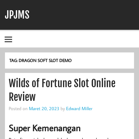
Skip
to
JPJMS
content
Berita Terbaru, Informasi Harian, dan Dunia Perjudian
TAG:
DRAGON SOFT SLOT DEMO
Wilds of Fortune Slot Online
Review
Posted on
Maret 20, 2023
by
Edward Miller
Super Kemenangan