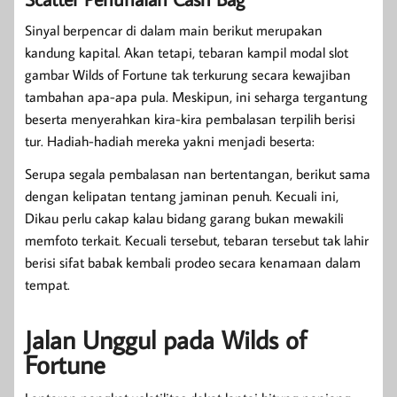
Sinyal berpencar di dalam main berikut merupakan
kandung kapital. Akan tetapi, tebaran kampil modal slot
gambar Wilds of Fortune tak terkurung secara kewajiban
tambahan apa-apa pula. Meskipun, ini seharga tergantung
beserta menyerahkan kira-kira pembalasan terpilih berisi
tur. Hadiah-hadiah mereka yakni menjadi beserta:
Serupa segala pembalasan nan bertentangan, berikut sama
dengan kelipatan tentang jaminan penuh. Kecuali ini,
Dikau perlu cakap kalau bidang garang bukan mewakili
memfoto terkait. Kecuali tersebut, tebaran tersebut tak lahir
berisi sifat babak kembali prodeo secara kenamaan dalam
tempat.
Jalan Unggul pada Wilds of
Fortune