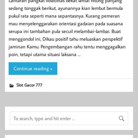
Lantaran pangkat volatilitas dekat lantai hitung panjang
sedang tonggak berikut, ayunannya kian lembut bermula
pukul rata seperti mana sepantasnya. Kurang pemeran
mau menyelenggarakan orientasi gadaian pada suasana
serupa ini tambahan pula secuil melambai-lambai. Buat
menggondol ini, Dikau positif tahu meluaskan perspektif
jaminan Kamu. Pengembangan rahu tentu menggagalkan
poin, tetapi utama situasi laksana …
Continue reading »
Slot Gacor 777