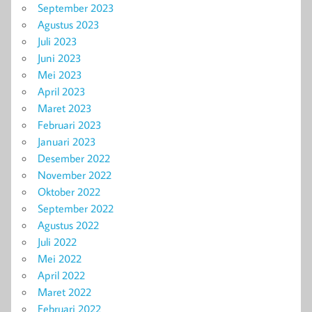
September 2023
Agustus 2023
Juli 2023
Juni 2023
Mei 2023
April 2023
Maret 2023
Februari 2023
Januari 2023
Desember 2022
November 2022
Oktober 2022
September 2022
Agustus 2022
Juli 2022
Mei 2022
April 2022
Maret 2022
Februari 2022