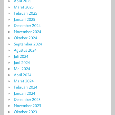
April 2025
Maret 2025
Februari 2025
Januari 2025
Desember 2024
November 2024
Oktober 2024
September 2024
Agustus 2024
Juli 2024
Juni 2024
Mei 2024
April 2024
Maret 2024
Februari 2024
Januari 2024
Desember 2023
November 2023
Oktober 2023