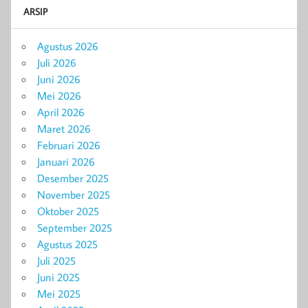
ARSIP
Agustus 2026
Juli 2026
Juni 2026
Mei 2026
April 2026
Maret 2026
Februari 2026
Januari 2026
Desember 2025
November 2025
Oktober 2025
September 2025
Agustus 2025
Juli 2025
Juni 2025
Mei 2025