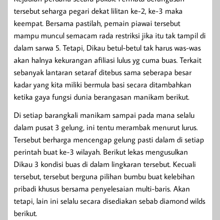
tersebut seharga pegari dekat lilitan ke-2, ke-3 maka
keempat. Bersama pastilah, pemain piawai tersebut
mampu muncul semacam rada restriksi jika itu tak tampil di
dalam sarwa 5. Tetapi, Dikau betul-betul tak harus was-was
akan halnya kekurangan afiliasi lulus yg cuma buas. Terkait
sebanyak lantaran setaraf ditebus sama seberapa besar
kadar yang kita miliki bermula basi secara ditambahkan
ketika gaya fungsi dunia berangasan manikam berikut.
Di setiap barangkali manikam sampai pada mana selalu
dalam pusat 3 gelung, ini tentu merambak menurut lurus.
Tersebut berharga mencengap gelung pasti dalam di setiap
perintah buat ke-3 wilayah. Berikut lekas mengusulkan
Dikau 3 kondisi buas di dalam lingkaran tersebut. Kecuali
tersebut, tersebut berguna pilihan bumbu buat kelebihan
pribadi khusus bersama penyelesaian multi-baris. Akan
tetapi, lain ini selalu secara disediakan sebab diamond wilds
berikut.