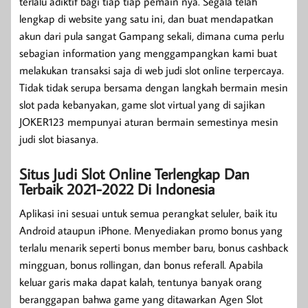
terlalu adiktif bagi tiap tiap pemain nya. Segala telah
lengkap di website yang satu ini, dan buat mendapatkan
akun dari pula sangat Gampang sekali, dimana cuma perlu
sebagian information yang menggampangkan kami buat
melakukan transaksi saja di web judi slot online terpercaya.
Tidak tidak serupa bersama dengan langkah bermain mesin
slot pada kebanyakan, game slot virtual yang di sajikan
JOKER123 mempunyai aturan bermain semestinya mesin
judi slot biasanya.
Situs Judi Slot Online Terlengkap Dan
Terbaik 2021-2022 Di Indonesia
Aplikasi ini sesuai untuk semua perangkat seluler, baik itu
Android ataupun iPhone. Menyediakan promo bonus yang
terlalu menarik seperti bonus member baru, bonus cashback
mingguan, bonus rollingan, dan bonus referall. Apabila
keluar garis maka dapat kalah, tentunya banyak orang
beranggapan bahwa game yang ditawarkan Agen Slot