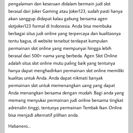
pengalaman dan keseruan didalam bermain judi slot
berasal dari Joker Gaming atau Joker123, sudah pasti hanya
akan sanggup didapat kalau gabung bersama agen
slotjoker123 formal di Indonesia. Anda bisa membuka
berbagai situs judi online yang terpercaya dan kualitasnya
tentu bagus, di website tersebut terdapat kumpulan
permainan slot online yang mempunyai hingga lebih
berasal dari 500+ nama yang berbeda. Agen Slot Online
adalah situs slot online mutu paling baik yang tentunya
hanya dapat menghadirkan permainan slot online memiliki
kualitas untuk Anda. Anda dapat nikmati banyak
permainan slot untuk memenangkan uang yang dapat
Anda menangkan bersama dengan mudah. Bagi anda yang
memang menyukai permainan judi online bersama tingkat
adrenalin tinggi, tentunya permainan Tembak Ikan Online
bisa menjadi alternatif pilihan anda.
Habanero
…