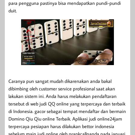
para pengguna pastinya bisa mendapatkan pundi-pundi
duit.
Caranya pun sangat mudah dikarenakan anda bakal
dibimbing oleh customer service profesional saat akan
lakukan sistem ini. Anda harus melakukan pendaftaran
tersebut di web judi QQ online yang terpercaya dan terbaik
di Indonesia. gacor sebagai tempat mendaftar dan bermain
Domino Qiu Qiu online Terbaik. Aplikasi judi online24jam
terpercaya pesiapan harus dilakukan bettor indonesia
sebelum main judi online oleh prankcallpanda pada januari