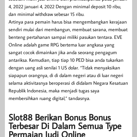
4, 2022 januari 4, 2022 Dengan minimal deposit 10 ribu,
dan minimal withdraw sebesar 15 ribu.
Artinya para pemain harus bisa mengembangkan kerajaan
sendiri mulai dari membangun, membuat sarana, membuat
benteng pertahanan sampai miliki pasukan tentara. EVE
Online adalah game RPG bertema luar angkasa yang
sangat cocok dimainkan jika anda seorang pengagum
antariksa. Kemudian, tiap tiap 10 PED bisa anda tukarkan
dengan uang asli senilai 1 US dolar. “Tidak menyaksikan
siapapun orangnya, di di dalam negeri atau di luar negeri
selama aktivitasnya beroperasi di didalam Negara Kesatuan
Republik Indonesia, maka menjadi tugas saya
membersihkan ruang digital,” tandasnya.
Slot88 Berikan Bonus Bonus
Terbesar Di Dalam Semua Type
Permaian Judi Online