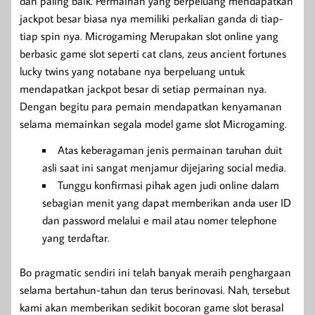
dan paling baik. Permainan yang berpeluang mendapatkan
jackpot besar biasa nya memiliki perkalian ganda di tiap-
tiap spin nya. Microgaming Merupakan slot online yang
berbasic game slot seperti cat clans, zeus ancient fortunes
lucky twins yang notabane nya berpeluang untuk
mendapatkan jackpot besar di setiap permainan nya.
Dengan begitu para pemain mendapatkan kenyamanan
selama memainkan segala model game slot Microgaming.
Atas keberagaman jenis permainan taruhan duit
asli saat ini sangat menjamur dijejaring social media.
Tunggu konfirmasi pihak agen judi online dalam
sebagian menit yang dapat memberikan anda user ID
dan password melalui e mail atau nomer telephone
yang terdaftar.
Bo pragmatic sendiri ini telah banyak meraih penghargaan
selama bertahun-tahun dan terus berinovasi. Nah, tersebut
kami akan memberikan sedikit bocoran game slot berasal