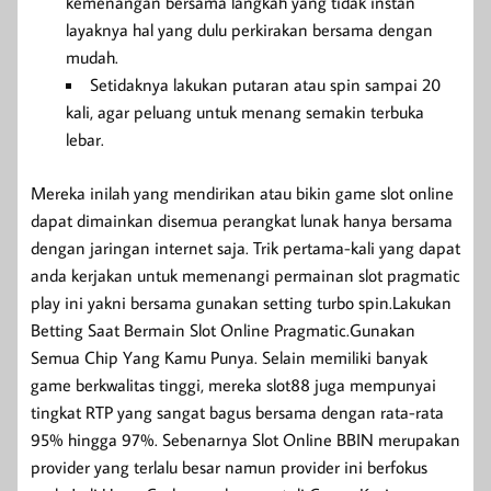
kemenangan bersama langkah yang tidak instan
layaknya hal yang dulu perkirakan bersama dengan
mudah.
Setidaknya lakukan putaran atau spin sampai 20
kali, agar peluang untuk menang semakin terbuka
lebar.
Mereka inilah yang mendirikan atau bikin game slot online
dapat dimainkan disemua perangkat lunak hanya bersama
dengan jaringan internet saja. Trik pertama-kali yang dapat
anda kerjakan untuk memenangi permainan slot pragmatic
play ini yakni bersama gunakan setting turbo spin.Lakukan
Betting Saat Bermain Slot Online Pragmatic.Gunakan
Semua Chip Yang Kamu Punya. Selain memiliki banyak
game berkwalitas tinggi, mereka slot88 juga mempunyai
tingkat RTP yang sangat bagus bersama dengan rata-rata
95% hingga 97%. Sebenarnya Slot Online BBIN merupakan
provider yang terlalu besar namun provider ini berfokus