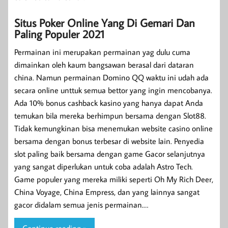
Situs Poker Online Yang Di Gemari Dan
Paling Populer 2021
Permainan ini merupakan permainan yag dulu cuma
dimainkan oleh kaum bangsawan berasal dari dataran
china. Namun permainan Domino QQ waktu ini udah ada
secara online unttuk semua bettor yang ingin mencobanya.
Ada 10% bonus cashback kasino yang hanya dapat Anda
temukan bila mereka berhimpun bersama dengan Slot88.
Tidak kemungkinan bisa menemukan website casino online
bersama dengan bonus terbesar di website lain. Penyedia
slot paling baik bersama dengan game Gacor selanjutnya
yang sangat diperlukan untuk coba adalah Astro Tech.
Game populer yang mereka miliki seperti Oh My Rich Deer,
China Voyage, China Empress, dan yang lainnya sangat
gacor didalam semua jenis permainan.…