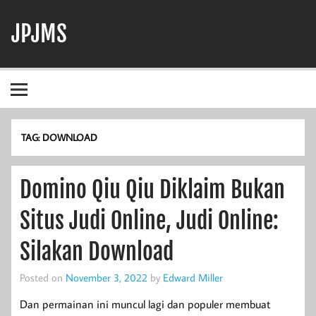
Skip
to
JPJMS
content
Berita Terbaru, Informasi Harian, dan Dunia Perjudian
TAG:
DOWNLOAD
Domino Qiu Qiu Diklaim Bukan
Situs Judi Online, Judi Online:
Silakan Download
Posted on
November 3, 2022
by
Edward Miller
Dan permainan ini muncul lagi dan populer membuat