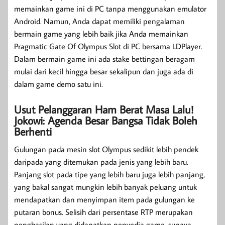
memainkan game ini di PC tanpa menggunakan emulator
Android. Namun, Anda dapat memiliki pengalaman
bermain game yang lebih baik jika Anda memainkan
Pragmatic Gate Of Olympus Slot di PC bersama LDPlayer.
Dalam bermain game ini ada stake bettingan beragam
mulai dari kecil hingga besar sekalipun dan juga ada di
dalam game demo satu ini.
Usut Pelanggaran Ham Berat Masa Lalu!
Jokowi: Agenda Besar Bangsa Tidak Boleh
Berhenti
Gulungan pada mesin slot Olympus sedikit lebih pendek
daripada yang ditemukan pada jenis yang lebih baru.
Panjang slot pada tipe yang lebih baru juga lebih panjang,
yang bakal sangat mungkin lebih banyak peluang untuk
mendapatkan dan menyimpan item pada gulungan ke
putaran bonus. Selisih dari persentase RTP merupakan
penghasilan yang didapatkan penyedia game, supaya