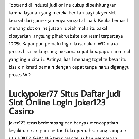
Toptrend di Industri judi online cukup diperhitungkan
karena layanan yang mereka berikan bagi player slot
berasal dari game-gamenya sangatlah baik. Ketika berhasil
menang slot online jutaan rupiah maka itu bakal
dibayarkan langsung pihak website slot resmi terpercaya
100%. Kapanpun pemain ingin laksanakan WD maka
proses bisa berlangsung bersama cepat berapapun nominal
yang ingin ditarik. Artinya, hasil menang togel terbesar itu
bisa dinikmati pemain dengan cepat tanpa harus diganggu
proses WD.
Luckypoker77 Situs Daftar Judi
Slot Online Login Joker123
Casino
Joker123 terus berkembang dan banyak mendapatkan
keyakinan dari para bettor. Tidak pernah senang sampai di
situ, JOKER GAMING terus mengeluarkan permainan