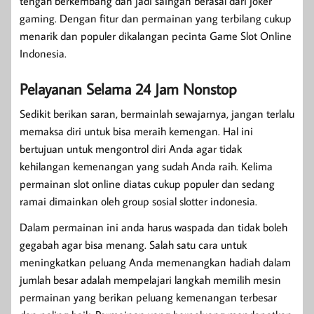
tengah berkembang dan jadi saingan berasal dari joker
gaming. Dengan fitur dan permainan yang terbilang cukup
menarik dan populer dikalangan pecinta Game Slot Online
Indonesia.
Pelayanan Selama 24 Jam Nonstop
Sedikit berikan saran, bermainlah sewajarnya, jangan terlalu
memaksa diri untuk bisa meraih kemengan. Hal ini
bertujuan untuk mengontrol diri Anda agar tidak
kehilangan kemenangan yang sudah Anda raih. Kelima
permainan slot online diatas cukup populer dan sedang
ramai dimainkan oleh group sosial slotter indonesia.
Dalam permainan ini anda harus waspada dan tidak boleh
gegabah agar bisa menang. Salah satu cara untuk
meningkatkan peluang Anda memenangkan hadiah dalam
jumlah besar adalah mempelajari langkah memilih mesin
permainan yang berikan peluang kemenangan terbesar