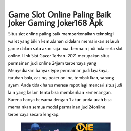
Game Slot Online Paling Baik
Joker Gaming Joker168 Apk
Situs slot online paling baik memperkenalkan teknologi
wallet yang bikin kemudahan didalam memainkan seluruh
game dalam satu akun saja buat bermain judi bola serta slot
online. Link Slot Gacor Terbaru 2021 merupakan situs
permainan judi online 24jam terpercaya yang
Menyediakan banyak type permainan judi layaknya,
taruhan bola, casino, poker online, tembak ikan, sabung
ayam. Anda tidak harus merasa repot lagi mencari situs judi
lain yang belum tentu bisa memberikan kemenangan.
Karena hanya bersama dengan 1 akun anda udah bisa
memainkan semua model permainan judi24online
terpercaya secara lengkap.