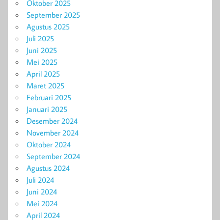
Oktober 2025
September 2025
Agustus 2025
Juli 2025
Juni 2025
Mei 2025
April 2025
Maret 2025
Februari 2025
Januari 2025
Desember 2024
November 2024
Oktober 2024
September 2024
Agustus 2024
Juli 2024
Juni 2024
Mei 2024
April 2024