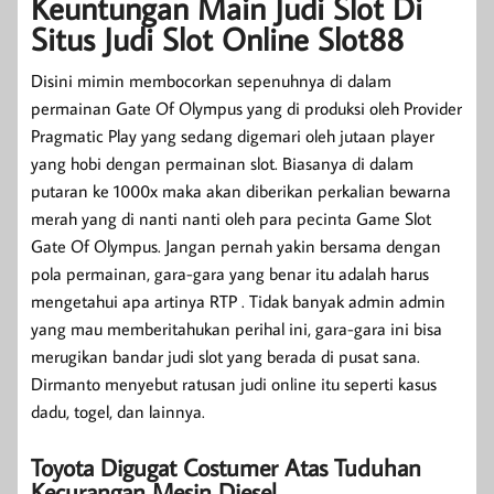
Keuntungan Main Judi Slot Di
Situs Judi Slot Online Slot88
Disini mimin membocorkan sepenuhnya di dalam
permainan Gate Of Olympus yang di produksi oleh Provider
Pragmatic Play yang sedang digemari oleh jutaan player
yang hobi dengan permainan slot. Biasanya di dalam
putaran ke 1000x maka akan diberikan perkalian bewarna
merah yang di nanti nanti oleh para pecinta Game Slot
Gate Of Olympus. Jangan pernah yakin bersama dengan
pola permainan, gara-gara yang benar itu adalah harus
mengetahui apa artinya RTP . Tidak banyak admin admin
yang mau memberitahukan perihal ini, gara-gara ini bisa
merugikan bandar judi slot yang berada di pusat sana.
Dirmanto menyebut ratusan judi online itu seperti kasus
dadu, togel, dan lainnya.
Toyota Digugat Costumer Atas Tuduhan
Kecurangan Mesin Diesel