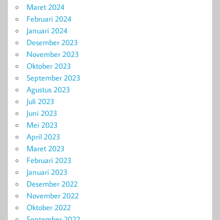
Maret 2024
Februari 2024
Januari 2024
Desember 2023
November 2023
Oktober 2023
September 2023
Agustus 2023
Juli 2023
Juni 2023
Mei 2023
April 2023
Maret 2023
Februari 2023
Januari 2023
Desember 2022
November 2022
Oktober 2022
September 2022