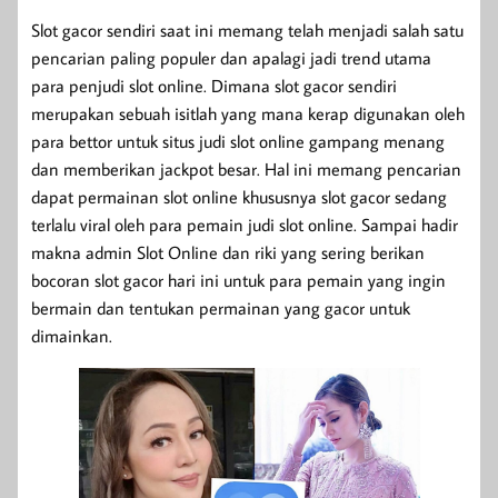
Slot gacor sendiri saat ini memang telah menjadi salah satu
pencarian paling populer dan apalagi jadi trend utama
para penjudi slot online. Dimana slot gacor sendiri
merupakan sebuah isitlah yang mana kerap digunakan oleh
para bettor untuk situs judi slot online gampang menang
dan memberikan jackpot besar. Hal ini memang pencarian
dapat permainan slot online khususnya slot gacor sedang
terlalu viral oleh para pemain judi slot online. Sampai hadir
makna admin Slot Online dan riki yang sering berikan
bocoran slot gacor hari ini untuk para pemain yang ingin
bermain dan tentukan permainan yang gacor untuk
dimainkan.