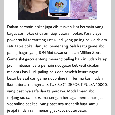
Dalam bermain poker juga dibutuhkan kiat bermain yang
bagus dan fokus di dalam tiap putaran poker. Para player
poker mulai tertantang untuk jadi yang paling baik didalam
satu table poker dan jadi pemenang. Salah satu game slot
paling bagus yang ION Slot tawarkan ialah Million Zeus.
Game slot gacor enteng menang paling baik ini udah kerap
jadi himbauan para pemain slot gacor bet kecil didalam
melacak hasil judi paling baik dan beroleh keuntungan
besar berasal dari game slot online ini. Terima kasih udah
ikuti tutorial mengenai SITUS SLOT DEPOSIT PULSA 10000,
yang pastinya safe dan terpercaya. Modal main slot
terjangkau dan bersama dengan berbagai permainan judi
slot online bet kecil yang pastinya menarik buat kamu
jelajahin dan raih menang jackpot slot terbesar.