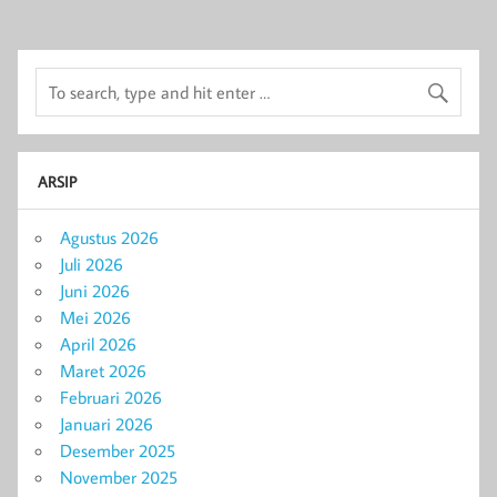
ARSIP
Agustus 2026
Juli 2026
Juni 2026
Mei 2026
April 2026
Maret 2026
Februari 2026
Januari 2026
Desember 2025
November 2025