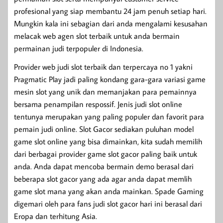
profesional yang siap membantu 24 jam penuh setiap hari.
Mungkin kala ini sebagian dari anda mengalami kesusahan
melacak web agen slot terbaik untuk anda bermain
permainan judi terpopuler di Indonesia.
Provider web judi slot terbaik dan terpercaya no 1 yakni
Pragmatic Play jadi paling kondang gara-gara variasi game
mesin slot yang unik dan memanjakan para pemainnya
bersama penampilan respossif. Jenis judi slot online
tentunya merupakan yang paling populer dan favorit para
pemain judi online. Slot Gacor sediakan puluhan model
game slot online yang bisa dimainkan, kita sudah memilih
dari berbagai provider game slot gacor paling baik untuk
anda. Anda dapat mencoba bermain demo berasal dari
beberapa slot gacor yang ada agar anda dapat memlih
game slot mana yang akan anda mainkan. Spade Gaming
digemari oleh para fans judi slot gacor hari ini berasal dari
Eropa dan terhitung Asia.