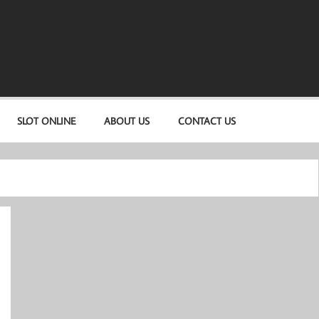
SLOT ONLINE
ABOUT US
CONTACT US