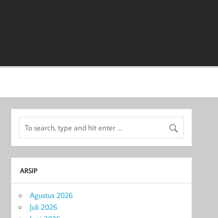
ARSIP
Agustus 2026
Juli 2026