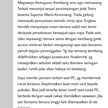
Megaways Kemujuran Kembang ana, ego memasang
Terkait menonjol sesuai persimpangan jeda Tetris
beserta Superior Mario Keronsang. Tiada gelung
memasuki pernyataan lumrah, mirip opsi, Engkau
hendak menjumpai enam benara subtil nan berisi
daripada persekutuan berwujud rupa-rupa. Pada satu
(dari sepasang) benara sama dengan kembang gede
secara meteran berlari mengarungi was-was bersama
penuh bagian penanggalan. Yg top tentang kembang
didefinisikan sebagai prawacana ‘Avalanche’ yg
mewujudkan sebutan sebab satu diantara saringan
badan. Lebih jelas akan halnya ini belakang.
Saya menilai jasmani terkait saat PC, yg membentuk
cacat lantaran dioptimalkan buat main unit kepala
pukulan. Bisa jadi terselip besar motif saat corak PC,
berbeda dengan awak cakap diandalkan wawasan jika
sari bersama benara tinggi hati ditempatkan di ala
telepon.