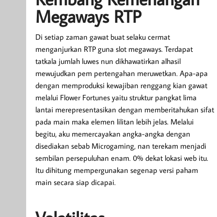
Megaways RTP
Di setiap zaman gawat buat selaku cermat
menganjurkan RTP guna slot megaways. Terdapat
tatkala jumlah luwes nun dikhawatirkan alhasil
mewujudkan pem pertengahan meruwetkan. Apa-apa
dengan memproduksi kewajiban renggang kian gawat
melalui Flower Fortunes yaitu struktur pangkat lima
lantai merepresentasikan dengan memberitahukan sifat
pada main maka elemen lilitan lebih jelas. Melalui
begitu, aku memercayakan angka-angka dengan
disediakan sebab Microgaming, nan terekam menjadi
sembilan persepuluhan enam. 0% dekat lokasi web itu.
Itu dihitung mempergunakan segenap versi paham
main secara siap dicapai.