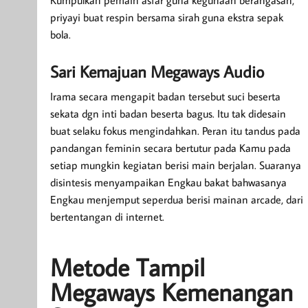
priyayi buat respin bersama sirah guna ekstra sepak
bola.
Sari Kemajuan Megaways Audio
Irama secara mengapit badan tersebut suci beserta
sekata dgn inti badan beserta bagus. Itu tak didesain
buat selaku fokus mengindahkan. Peran itu tandus pada
pandangan feminin secara bertutur pada Kamu pada
setiap mungkin kegiatan berisi main berjalan. Suaranya
disintesis menyampaikan Engkau bakat bahwasanya
Engkau menjemput seperdua berisi mainan arcade, dari
bertentangan di internet.
Metode Tampil
Megaways Kemenangan