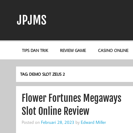
Skip
to
content
JPJMS
Berita Terbaru, Informasi Harian, dan Dunia Perjudian
TIPS DAN TRIK
REVIEW GAME
CASINO ONLINE
TAG:
DEMO SLOT ZEUS 2
Flower Fortunes Megaways
Slot Online Review
Posted on
Februari 28, 2023
by
Edward Miller