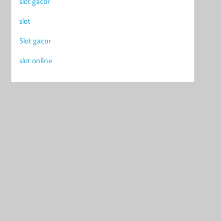
slot gacor
slot
Slot gacor
slot online