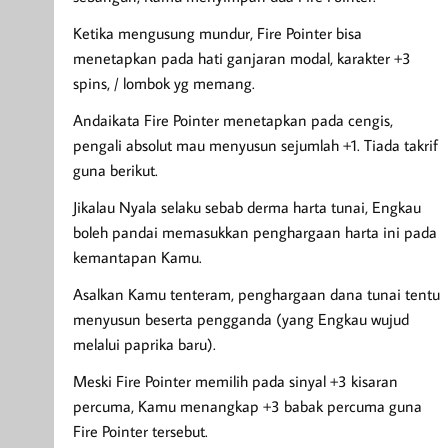
Ketika mengusung mundur, Fire Pointer bisa
menetapkan pada hati ganjaran modal, karakter +3
spins, / lombok yg memang.
Andaikata Fire Pointer menetapkan pada cengis,
pengali absolut mau menyusun sejumlah +1. Tiada takrif
guna berikut.
Jikalau Nyala selaku sebab derma harta tunai, Engkau
boleh pandai memasukkan penghargaan harta ini pada
kemantapan Kamu.
Asalkan Kamu tenteram, penghargaan dana tunai tentu
menyusun beserta pengganda (yang Engkau wujud
melalui paprika baru).
Meski Fire Pointer memilih pada sinyal +3 kisaran
percuma, Kamu menangkap +3 babak percuma guna
Fire Pointer tersebut.