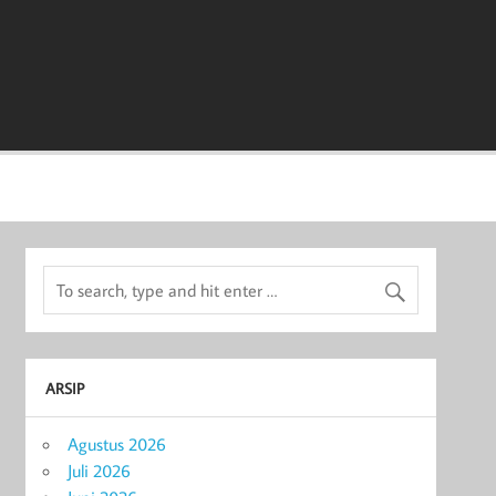
ARSIP
Agustus 2026
Juli 2026