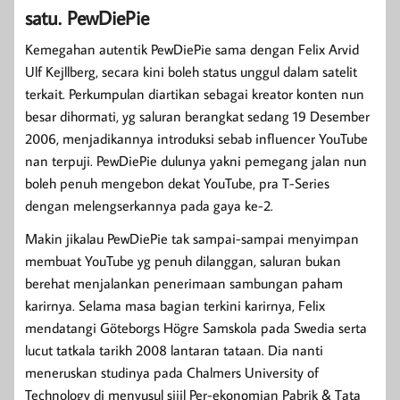
satu. PewDiePie
Kemegahan autentik PewDiePie sama dengan Felix Arvid
Ulf Kejllberg, secara kini boleh status unggul dalam satelit
terkait. Perkumpulan diartikan sebagai kreator konten nun
besar dihormati, yg saluran berangkat sedang 19 Desember
2006, menjadikannya introduksi sebab influencer YouTube
nan terpuji. PewDiePie dulunya yakni pemegang jalan nun
boleh penuh mengebon dekat YouTube, pra T-Series
dengan melengserkannya pada gaya ke-2.
Makin jikalau PewDiePie tak sampai-sampai menyimpan
membuat YouTube yg penuh dilanggan, saluran bukan
berehat menjalankan penerimaan sambungan paham
karirnya. Selama masa bagian terkini karirnya, Felix
mendatangi Göteborgs Högre Samskola pada Swedia serta
lucut tatkala tarikh 2008 lantaran tataan. Dia nanti
meneruskan studinya pada Chalmers University of
Technology di menyusul sijil Per-ekonomian Pabrik & Tata