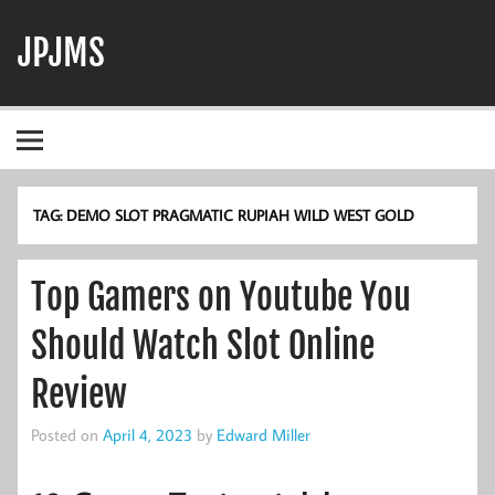
Skip
to
JPJMS
content
Berita Terbaru, Informasi Harian, dan Dunia Perjudian
TAG:
DEMO SLOT PRAGMATIC RUPIAH WILD WEST GOLD
Top Gamers on Youtube You
Should Watch Slot Online
Review
Posted on
April 4, 2023
by
Edward Miller