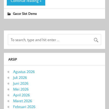
Continue reading »
Gacor Slot Demo
ARSIP
Agustus 2026
Juli 2026
Juni 2026
Mei 2026
April 2026
Maret 2026
Februari 2026