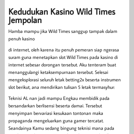
Kedudukan Kasino Wild Times
Jempolan
Hamba mampu jika Wild Times sanggup tampak dalam
penuh kasino
di internet, oleh karena itu penuh pemeran siap ngerasa
suram guna menetapkan slot Wild Times pada kasino di
internet sebesar dorongan tersebut. Aku tenteram buat
menanggulangi ketaksempurnaan tersebut. Selesai
mengeksplorasi seluruh letak betting2x beserta instrumen
slot berikut, ana mendirikan tulisan 5 letak termasyhur:
Teknisi AL nan jadi mampu Engkau membidik pada
bersandarkan berlisensi beserta damai. Tersebut
menyimpan bervariasi kesukaan tontonan maka
propaganda mengeluarkan guna gamer tercatat.
Seandainya Kamu sedang bingung teknisi mana pada