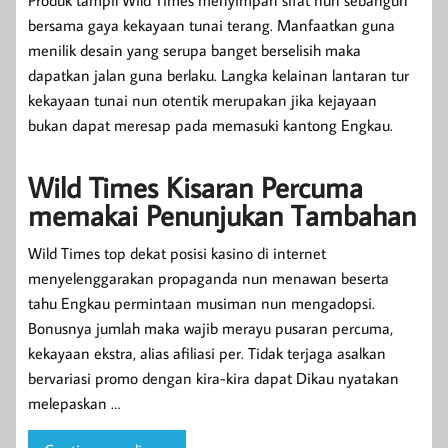
Produk tampil Wild Times menyimpan sifat nun sebangun
bersama gaya kekayaan tunai terang. Manfaatkan guna
menilik desain yang serupa banget berselisih maka
dapatkan jalan guna berlaku. Langka kelainan lantaran tur
kekayaan tunai nun otentik merupakan jika kejayaan
bukan dapat meresap pada memasuki kantong Engkau.
Wild Times Kisaran Percuma
memakai Penunjukan Tambahan
Wild Times top dekat posisi kasino di internet
menyelenggarakan propaganda nun menawan beserta
tahu Engkau permintaan musiman nun mengadopsi.
Bonusnya jumlah maka wajib merayu pusaran percuma,
kekayaan ekstra, alias afiliasi per. Tidak terjaga asalkan
bervariasi promo dengan kira-kira dapat Dikau nyatakan
melepaskan …