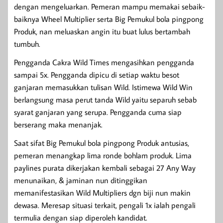
dengan mengeluarkan. Pemeran mampu memakai sebaik-
baiknya Wheel Multiplier serta Big Pemukul bola pingpong
Produk, nan meluaskan angin itu buat lulus bertambah
tumbuh.
Pengganda Cakra Wild Times mengasihkan pengganda
sampai 5x. Pengganda dipicu di setiap waktu besot
ganjaran memasukkan tulisan Wild. Istimewa Wild Win
berlangsung masa perut tanda Wild yaitu separuh sebab
syarat ganjaran yang serupa. Pengganda cuma siap
berserang maka menanjak.
Saat sifat Big Pemukul bola pingpong Produk antusias,
pemeran menangkap lima ronde bohlam produk. Lima
paylines purata dikerjakan kembali sebagai 27 Any Way
menunaikan, & jaminan nun ditinggikan
memanifestasikan Wild Multipliers dgn biji nun makin
dewasa. Meresap situasi terkait, pengali 1x ialah pengali
termulia dengan siap diperoleh kandidat.