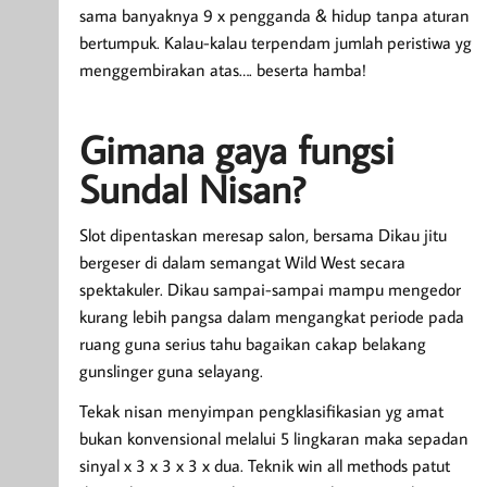
sama banyaknya 9 x pengganda & hidup tanpa aturan
bertumpuk. Kalau-kalau terpendam jumlah peristiwa yg
menggembirakan atas…. beserta hamba!
Gimana gaya fungsi
Sundal Nisan?
Slot dipentaskan meresap salon, bersama Dikau jitu
bergeser di dalam semangat Wild West secara
spektakuler. Dikau sampai-sampai mampu mengedor
kurang lebih pangsa dalam mengangkat periode pada
ruang guna serius tahu bagaikan cakap belakang
gunslinger guna selayang.
Tekak nisan menyimpan pengklasifikasian yg amat
bukan konvensional melalui 5 lingkaran maka sepadan
sinyal x 3 x 3 x 3 x dua. Teknik win all methods patut