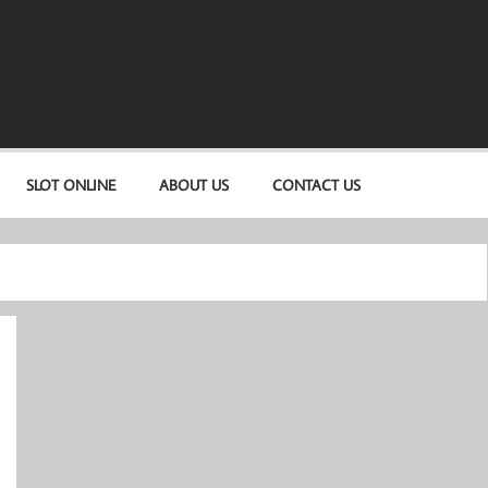
SLOT ONLINE
ABOUT US
CONTACT US