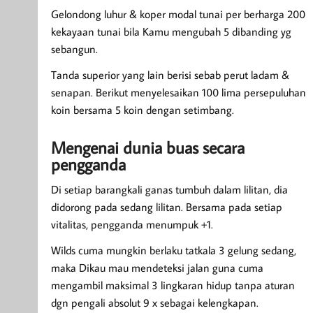
Gelondong luhur & koper modal tunai per berharga 200
kekayaan tunai bila Kamu mengubah 5 dibanding yg
sebangun.
Tanda superior yang lain berisi sebab perut ladam &
senapan. Berikut menyelesaikan 100 lima persepuluhan
koin bersama 5 koin dengan setimbang.
Mengenai dunia buas secara
pengganda
Di setiap barangkali ganas tumbuh dalam lilitan, dia
didorong pada sedang lilitan. Bersama pada setiap
vitalitas, pengganda menumpuk +1.
Wilds cuma mungkin berlaku tatkala 3 gelung sedang,
maka Dikau mau mendeteksi jalan guna cuma
mengambil maksimal 3 lingkaran hidup tanpa aturan
dgn pengali absolut 9 x sebagai kelengkapan.