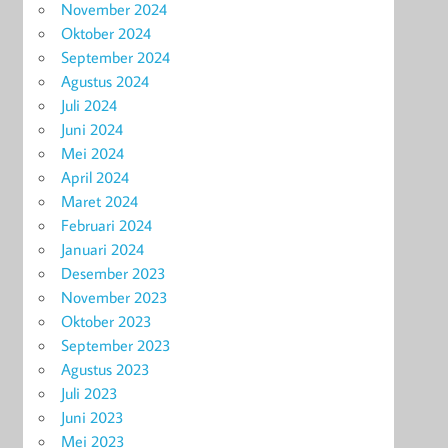
November 2024
Oktober 2024
September 2024
Agustus 2024
Juli 2024
Juni 2024
Mei 2024
April 2024
Maret 2024
Februari 2024
Januari 2024
Desember 2023
November 2023
Oktober 2023
September 2023
Agustus 2023
Juli 2023
Juni 2023
Mei 2023