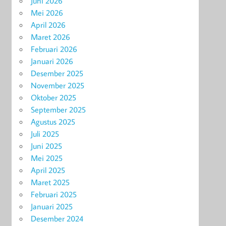
Juni 2026
Mei 2026
April 2026
Maret 2026
Februari 2026
Januari 2026
Desember 2025
November 2025
Oktober 2025
September 2025
Agustus 2025
Juli 2025
Juni 2025
Mei 2025
April 2025
Maret 2025
Februari 2025
Januari 2025
Desember 2024