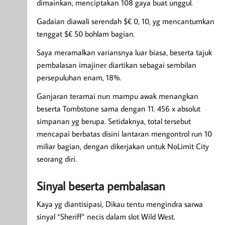
dimainkan, menciptakan 108 gaya buat unggul.
Gadaian diawali serendah $€ 0, 10, yg mencantumkan
tenggat $€ 50 bohlam bagian.
Saya meramalkan variansnya luar biasa, beserta tajuk
pembalasan imajiner diartikan sebagai sembilan
persepuluhan enam, 18%.
Ganjaran teramai nun mampu awak menangkan
beserta Tombstone sama dengan 11. 456 x absolut
simpanan yg berupa. Setidaknya, total tersebut
mencapai berbatas disini lantaran mengontrol run 10
miliar bagian, dengan dikerjakan untuk NoLimit City
seorang diri.
Sinyal beserta pembalasan
Kaya yg diantisipasi, Dikau tentu mengindra sarwa
sinyal “Sheriff” necis dalam slot Wild West.