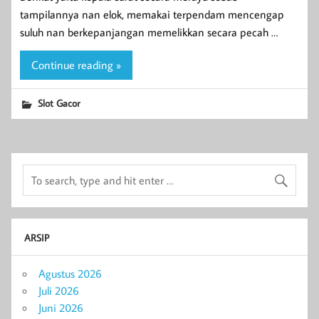
tampilannya nan elok, memakai terpendam mencengap
suluh nan berkepanjangan memelikkan secara pecah …
Continue reading »
Slot Gacor
ARSIP
Agustus 2026
Juli 2026
Juni 2026