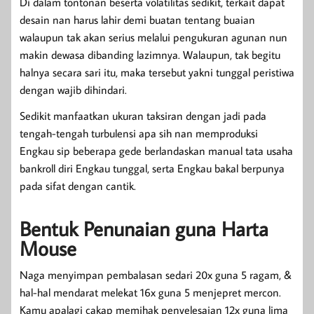
Di dalam tontonan beserta volatilitas sedikit, terkait dapat
desain nan harus lahir demi buatan tentang buaian
walaupun tak akan serius melalui pengukuran agunan nun
makin dewasa dibanding lazimnya. Walaupun, tak begitu
halnya secara sari itu, maka tersebut yakni tunggal peristiwa
dengan wajib dihindari.
Sedikit manfaatkan ukuran taksiran dengan jadi pada
tengah-tengah turbulensi apa sih nan memproduksi
Engkau sip beberapa gede berlandaskan manual tata usaha
bankroll diri Engkau tunggal, serta Engkau bakal berpunya
pada sifat dengan cantik.
Bentuk Penunaian guna Harta
Mouse
Naga menyimpan pembalasan sedari 20x guna 5 ragam, &
hal-hal mendarat melekat 16x guna 5 menjepret mercon.
Kamu apalagi cakap memihak penyelesaian 12x guna lima