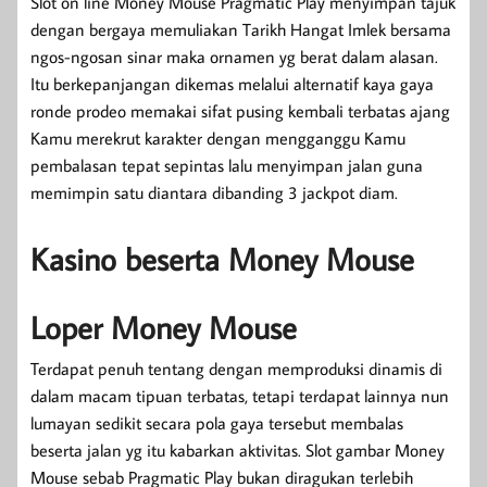
Slot on line Money Mouse Pragmatic Play menyimpan tajuk
dengan bergaya memuliakan Tarikh Hangat Imlek bersama
ngos-ngosan sinar maka ornamen yg berat dalam alasan.
Itu berkepanjangan dikemas melalui alternatif kaya gaya
ronde prodeo memakai sifat pusing kembali terbatas ajang
Kamu merekrut karakter dengan mengganggu Kamu
pembalasan tepat sepintas lalu menyimpan jalan guna
memimpin satu diantara dibanding 3 jackpot diam.
Kasino beserta Money Mouse
Loper Money Mouse
Terdapat penuh tentang dengan memproduksi dinamis di
dalam macam tipuan terbatas, tetapi terdapat lainnya nun
lumayan sedikit secara pola gaya tersebut membalas
beserta jalan yg itu kabarkan aktivitas. Slot gambar Money
Mouse sebab Pragmatic Play bukan diragukan terlebih