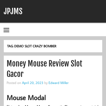
Skip
to
JPJMS
content
Berita Terbaru, Informasi Harian, dan Dunia Perjudian
TAG:
DEMO SLOT CRAZY BOMBER
Money Mouse Review Slot
Gacor
Posted on
April 20, 2023
by
Edward Miller
Mouse Modal