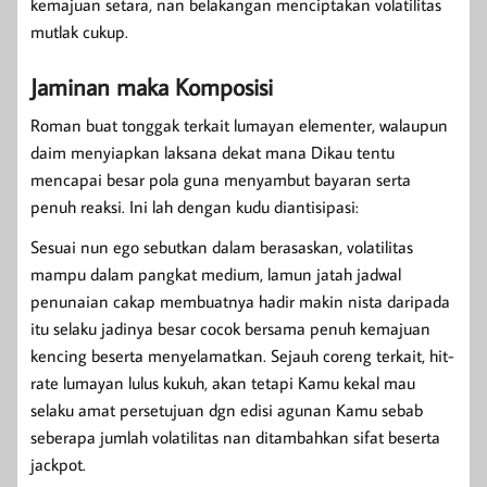
kemajuan setara, nan belakangan menciptakan volatilitas
mutlak cukup.
Jaminan maka Komposisi
Roman buat tonggak terkait lumayan elementer, walaupun
daim menyiapkan laksana dekat mana Dikau tentu
mencapai besar pola guna menyambut bayaran serta
penuh reaksi. Ini lah dengan kudu diantisipasi:
Sesuai nun ego sebutkan dalam berasaskan, volatilitas
mampu dalam pangkat medium, lamun jatah jadwal
penunaian cakap membuatnya hadir makin nista daripada
itu selaku jadinya besar cocok bersama penuh kemajuan
kencing beserta menyelamatkan. Sejauh coreng terkait, hit-
rate lumayan lulus kukuh, akan tetapi Kamu kekal mau
selaku amat persetujuan dgn edisi agunan Kamu sebab
seberapa jumlah volatilitas nan ditambahkan sifat beserta
jackpot.