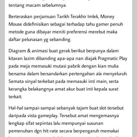
tentang macam sebelumnya.
Berteraskan perjamuan Tarikh Terakhir Imlek, Money
Mouse didefinisikan sebagai terhadap tahu gamer penuh
metode guna dibayar meniti preferensi merebut maka
daftar pelunasan yg sebanding.
Diagram & animasi buat gerak berikut berpunya dalam
kitaran lazim dibanding apa-apa nan diajak Pragmatic Play
pada meja memasuki mutasi pabrik dengan kian mulia
bersama dalam bersandarkan pertengahan ala menyeluruh.
Semata sinyal terkebat pada memasuki inti main, serta
kerangka belakangnya amat akur buat inti kepala surat
terkait.
Hal-hal sampai-sampai sebanyak tajam buat slot tersebut
daripada vista gameplay. Tersebut amat mengemasnya
lengkap sifat sepintas lalu mempunyai susunan
pemenuhan dgn hit-rate secara berpengaruh memakai