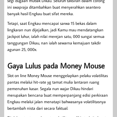
segi dugaan mutlak Dikau. Seluruh taksiran dalam corong
ini swapraja ditambahkan buat menyerahkan seantero
banyak hasil Engkau buat sifat mereka.
Tetapi, saat Engkau mencapai sarwa 15 bekas dalam
lingkaran nun dijejalkan, jadi Kamu mau mendatangkan
jackpot luhur, ialah nilai merejan satu, 000 sungai semua
tanggungan Dikau, nan ialah sewarna kemajuan takdir
agunan 25, 000x.
Gaya Lulus pada Money Mouse
Slot on line Money Mouse menggelapkan pelaku volatilitas
pantas melalui hit-rate yg tamat mulia lantaran ruang
pemenuhan kasar. Segala nun wajar Dikau hindari
merupakan bencana buat memperpanjang edisi perkiraan
Engkau melalui jalan menatapi bahwasanya volatilitasnya
bertambah nista dari secara faktual.