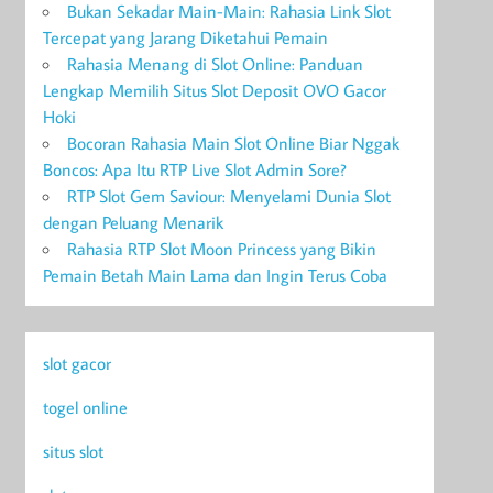
Bukan Sekadar Main-Main: Rahasia Link Slot
Tercepat yang Jarang Diketahui Pemain
Rahasia Menang di Slot Online: Panduan
Lengkap Memilih Situs Slot Deposit OVO Gacor
Hoki
Bocoran Rahasia Main Slot Online Biar Nggak
Boncos: Apa Itu RTP Live Slot Admin Sore?
RTP Slot Gem Saviour: Menyelami Dunia Slot
dengan Peluang Menarik
Rahasia RTP Slot Moon Princess yang Bikin
Pemain Betah Main Lama dan Ingin Terus Coba
slot gacor
togel online
situs slot