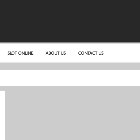
SLOT ONLINE
ABOUT US
CONTACT US