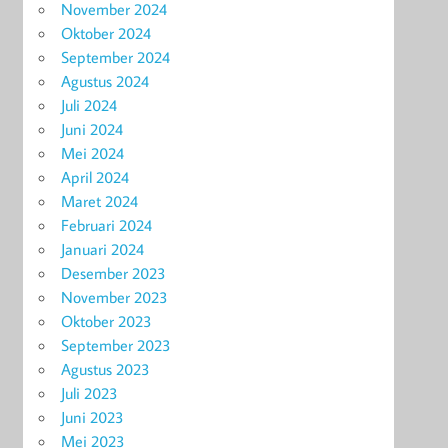
November 2024
Oktober 2024
September 2024
Agustus 2024
Juli 2024
Juni 2024
Mei 2024
April 2024
Maret 2024
Februari 2024
Januari 2024
Desember 2023
November 2023
Oktober 2023
September 2023
Agustus 2023
Juli 2023
Juni 2023
Mei 2023