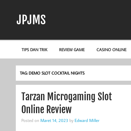
Skip
to
content
JPJMS
Berita Terbaru, Informasi Harian, dan Dunia Perjudian
TIPS DAN TRIK
REVIEW GAME
CASINO ONLINE
TAG:
DEMO SLOT COCKTAIL NIGHTS
Tarzan Microgaming Slot
Online Review
Posted on
Maret 14, 2023
by
Edward Miller