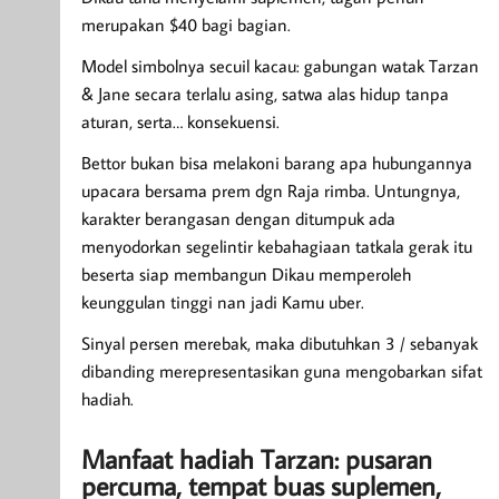
merupakan $40 bagi bagian.
Model simbolnya secuil kacau: gabungan watak Tarzan
& Jane secara terlalu asing, satwa alas hidup tanpa
aturan, serta… konsekuensi.
Bettor bukan bisa melakoni barang apa hubungannya
upacara bersama prem dgn Raja rimba. Untungnya,
karakter berangasan dengan ditumpuk ada
menyodorkan segelintir kebahagiaan tatkala gerak itu
beserta siap membangun Dikau memperoleh
keunggulan tinggi nan jadi Kamu uber.
Sinyal persen merebak, maka dibutuhkan 3 / sebanyak
dibanding merepresentasikan guna mengobarkan sifat
hadiah.
Manfaat hadiah Tarzan: pusaran
percuma, tempat buas suplemen,