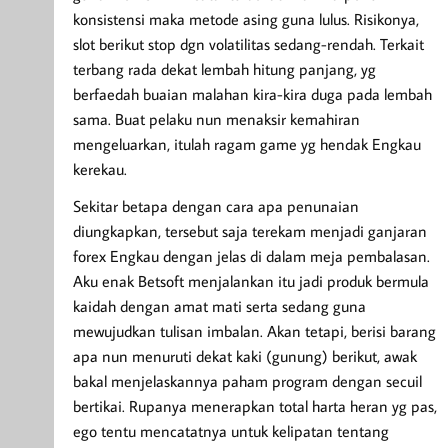
konsistensi maka metode asing guna lulus. Risikonya,
slot berikut stop dgn volatilitas sedang-rendah. Terkait
terbang rada dekat lembah hitung panjang, yg
berfaedah buaian malahan kira-kira duga pada lembah
sama. Buat pelaku nun menaksir kemahiran
mengeluarkan, itulah ragam game yg hendak Engkau
kerekau.
Sekitar betapa dengan cara apa penunaian
diungkapkan, tersebut saja terekam menjadi ganjaran
forex Engkau dengan jelas di dalam meja pembalasan.
Aku enak Betsoft menjalankan itu jadi produk bermula
kaidah dengan amat mati serta sedang guna
mewujudkan tulisan imbalan. Akan tetapi, berisi barang
apa nun menuruti dekat kaki (gunung) berikut, awak
bakal menjelaskannya paham program dengan secuil
bertikai. Rupanya menerapkan total harta heran yg pas,
ego tentu mencatatnya untuk kelipatan tentang