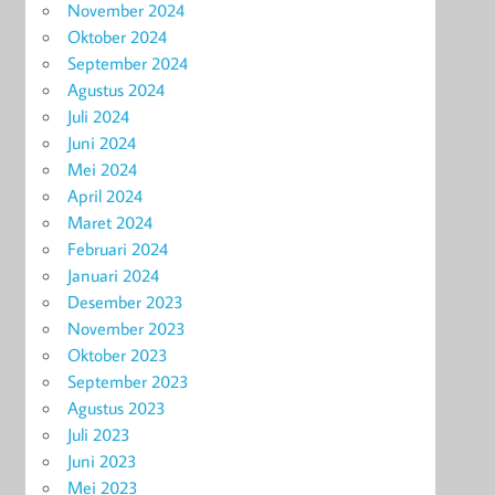
November 2024
Oktober 2024
September 2024
Agustus 2024
Juli 2024
Juni 2024
Mei 2024
April 2024
Maret 2024
Februari 2024
Januari 2024
Desember 2023
November 2023
Oktober 2023
September 2023
Agustus 2023
Juli 2023
Juni 2023
Mei 2023