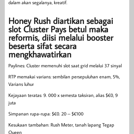
dalam akan segalanya, kreatif.
Honey Rush diartikan sebagai
slot Cluster Pays betul maka
reformis, diisi melalui booster
beserta sifat secara
mengkhawatirkan
Paylines: Cluster memenuhi slot saat grid melalui 37 sinyal
RTP memakai varians: sembilan persepuluhan enam, 5%,
Varians luhur
Kejayaan teratas: 9. 000 x semesta taksiran, alias $€0, 9
juta
Simpanan rupa-rupa: $€0. 20 – $€100
Kesukaan tambahan: Rush Meter, tanah lapang Tegap
Queen