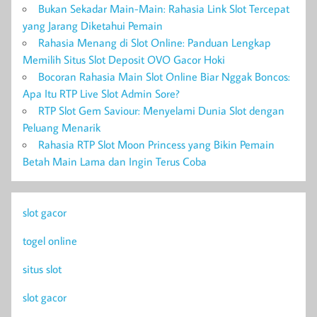
Bukan Sekadar Main-Main: Rahasia Link Slot Tercepat
yang Jarang Diketahui Pemain
Rahasia Menang di Slot Online: Panduan Lengkap
Memilih Situs Slot Deposit OVO Gacor Hoki
Bocoran Rahasia Main Slot Online Biar Nggak Boncos:
Apa Itu RTP Live Slot Admin Sore?
RTP Slot Gem Saviour: Menyelami Dunia Slot dengan
Peluang Menarik
Rahasia RTP Slot Moon Princess yang Bikin Pemain
Betah Main Lama dan Ingin Terus Coba
slot gacor
togel online
situs slot
slot gacor