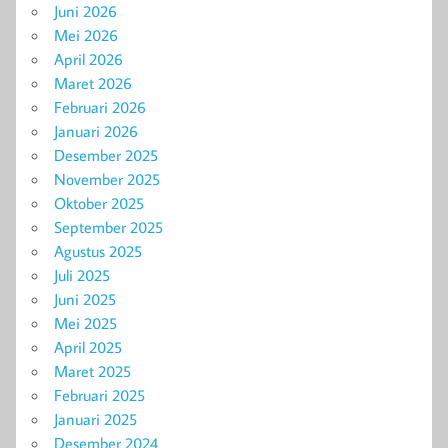
Juni 2026
Mei 2026
April 2026
Maret 2026
Februari 2026
Januari 2026
Desember 2025
November 2025
Oktober 2025
September 2025
Agustus 2025
Juli 2025
Juni 2025
Mei 2025
April 2025
Maret 2025
Februari 2025
Januari 2025
Desember 2024