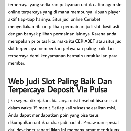
terpercaya yang sedia kan pelayanan untuk daftar agen slot
online terpercaya yang di mana mempunyai ribuan player
aktif tiap-tiap harinya. Situs judi online Ceriabet
menyediakan ribuan pilihan permainan judi slot duwit asli
dengan banyak pilihan permainan lainnya. Karena anda
merupakan prioritas kita, maka itu CERIABET atau situs judi
slot terpercaya memberikan pelayanan paling baik dan
terpercaya demi kenyamanan bermain untuk kalian para
member.
Web Judi Slot Paling Baik Dan
Terpercaya Deposit Via Pulsa
Jika segera dikerjakan, biasanya misi tersebut bisa selesai
dalam waktu 15 menit. Setiap kali sukses selesaikan misi,
Anda dapat mendapatkan poin yang bisa terus
dikumpulkan untuk ditukar jadi hadiah. Penawaran spesial
dari developer seperti iklan ini memang amat mendukung