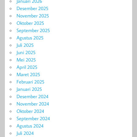
Januari 2026
Desember 2025
November 2025
Oktober 2025
September 2025
Agustus 2025
Juli 2025
Juni 2025
Mei 2025
April 2025
Maret 2025
Februari 2025
Januari 2025
Desember 2024
November 2024
Oktober 2024
September 2024
Agustus 2024
Juli 2024