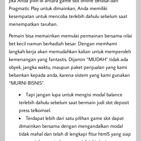
Jika Anda pilih di antara game slot online berasal dari
Pragmatic Play untuk dimainkan, Anda memiliki
kesempatan untuk mencoba terlebih dahulu sebelum saat
menempatkan taruhan.
Pemain bisa memainkan memulai permainan bersama nilai
bet kecil namun berhadiah besar. Dengan memhami
langkah kerja akan memudahkan kalian untuk memperoleh
kemenangan yang fantastis. Dijamin “MUDAH” tidak ada
obyek, jangka waktu, maupun paket penjualan yang kami
bebankan kepada anda, karena sistem yang kami gunakan
“MURNI BISNIS”.
Tapi jangan lupa untuk mengisi modal balance
terlebih dahulu sebelum saat bermain judi slot deposit
press telkomsel.
Terdapat lebih dari satu pilihan game slot dapat
dimainkan bersama dengan mengandalkan modal
tidak mahal dan telah di lengkapi fitur html5 yang siap