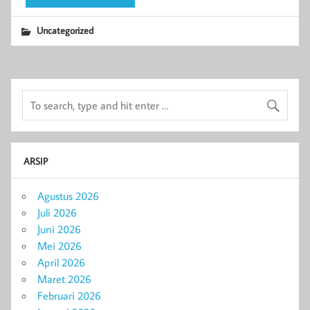
Uncategorized
ARSIP
Agustus 2026
Juli 2026
Juni 2026
Mei 2026
April 2026
Maret 2026
Februari 2026