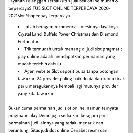
Layanan Pelanggan Terbaiksitus jual beli online mudah &
terpercayaSITUS SLOT ONLINE TERPERCAYA 2020-
2021Slot Shopeepay Terpercaya
Inilah beragam rekomendasi mesinnya layaknya
Crystal Land, Buffalo Power Christmas dan Diamond
Fortunator.
Trik termudah untuk menang di judi slot pragmatic
play online adalah mendapatkan permainan yang
mudah terlebih dahulu.
Agen website Slot deposit pulsa tanpa potongan
tawarkan 24 provider paling baik dunia dan kamu tidak
perlu meragukannya kembali lagi mutunya provider
yang kita tawarkan.
Bukan cuma permainan judi slot online, namun ternyata
pragmatic play Demo juga sedia kan beragam jenis
permainan judi lainnya yang terlalu menarik dan
beruntung. Situs judi slot online Ceriabet resmi dan