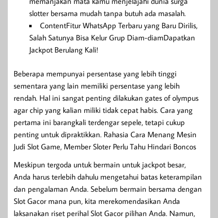
memanjakan mata kamu menjelajahi dunia surga
slotter bersama mudah tanpa butuh ada masalah.
ContentFitur WhatsApp Terbaru yang Baru Dirilis,
Salah Satunya Bisa Kelur Grup Diam-diamDapatkan
Jackpot Berulang Kali!
Beberapa mempunyai persentase yang lebih tinggi
sementara yang lain memiliki persentase yang lebih
rendah. Hal ini sangat penting dilakukan gates of olympus
agar chip yang kalian miliki tidak cepat habis. Cara yang
pertama ini barangkali terdengar sepele, tetapi cukup
penting untuk dipraktikkan. Rahasia Cara Menang Mesin
Judi Slot Game, Member Sloter Perlu Tahu Hindari Boncos
Meskipun tergoda untuk bermain untuk jackpot besar,
Anda harus terlebih dahulu mengetahui batas keterampilan
dan pengalaman Anda. Sebelum bermain bersama dengan
Slot Gacor mana pun, kita merekomendasikan Anda
laksanakan riset perihal Slot Gacor pilihan Anda. Namun,