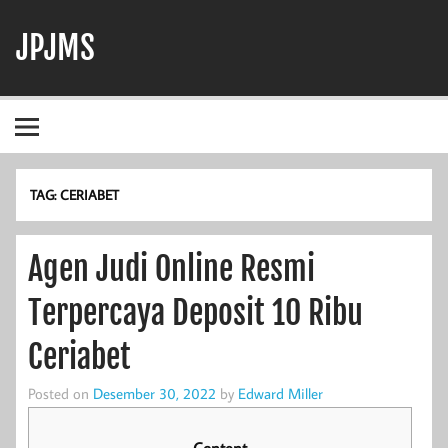
Skip
to
JPJMS
content
Berita Terbaru, Informasi Harian, dan Dunia Perjudian
TAG:
CERIABET
Agen Judi Online Resmi
Terpercaya Deposit 10 Ribu
Ceriabet
Posted on
Desember 30, 2022
by
Edward Miller