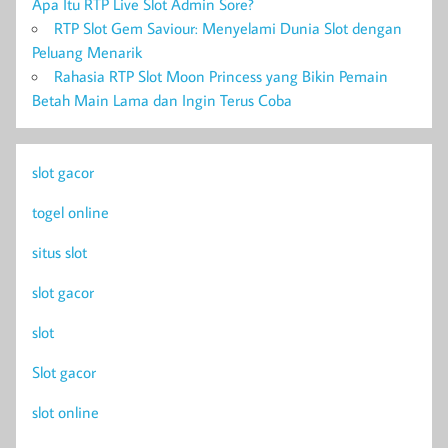
Apa Itu RTP Live Slot Admin Sore?
RTP Slot Gem Saviour: Menyelami Dunia Slot dengan
Peluang Menarik
Rahasia RTP Slot Moon Princess yang Bikin Pemain
Betah Main Lama dan Ingin Terus Coba
slot gacor
togel online
situs slot
slot gacor
slot
Slot gacor
slot online