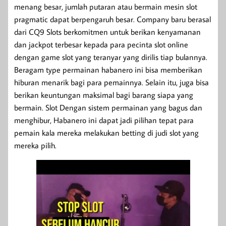
menang besar, jumlah putaran atau bermain mesin slot
pragmatic dapat berpengaruh besar. Company baru berasal
dari CQ9 Slots berkomitmen untuk berikan kenyamanan
dan jackpot terbesar kepada para pecinta slot online
dengan game slot yang teranyar yang dirilis tiap bulannya.
Beragam type permainan habanero ini bisa memberikan
hiburan menarik bagi para pemainnya. Selain itu, juga bisa
berikan keuntungan maksimal bagi barang siapa yang
bermain. Slot Dengan sistem permainan yang bagus dan
menghibur, Habanero ini dapat jadi pilihan tepat para
pemain kala mereka melakukan betting di judi slot yang
mereka pilih.