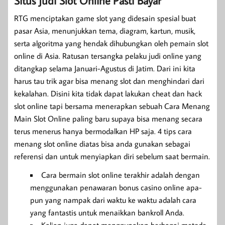
Situs Judi Slot Online Pasti Bayar
RTG menciptakan game slot yang didesain spesial buat
pasar Asia, menunjukkan tema, diagram, kartun, musik,
serta algoritma yang hendak dihubungkan oleh pemain slot
online di Asia. Ratusan tersangka pelaku judi online yang
ditangkap selama Januari-Agustus di Jatim. Dari ini kita
harus tau trik agar bisa menang slot dan menghindari dari
kekalahan. Disini kita tidak dapat lakukan cheat dan hack
slot online tapi bersama menerapkan sebuah Cara Menang
Main Slot Online paling baru supaya bisa menang secara
terus menerus hanya bermodalkan HP saja. 4 tips cara
menang slot online diatas bisa anda gunakan sebagai
referensi dan untuk menyiapkan diri sebelum saat bermain.
Cara bermain slot online terakhir adalah dengan
menggunakan penawaran bonus casino online apa-
pun yang nampak dari waktu ke waktu adalah cara
yang fantastis untuk menaikkan bankroll Anda.
Kalian juga dapat menggunakan berbagai metode