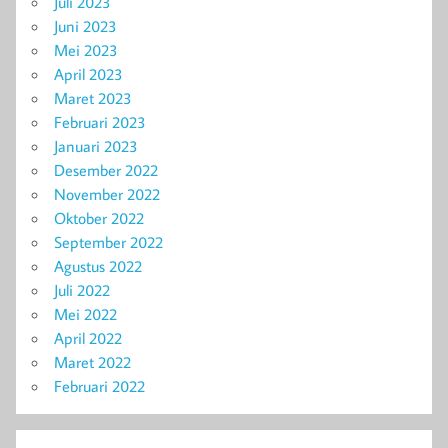
Juli 2023
Juni 2023
Mei 2023
April 2023
Maret 2023
Februari 2023
Januari 2023
Desember 2022
November 2022
Oktober 2022
September 2022
Agustus 2022
Juli 2022
Mei 2022
April 2022
Maret 2022
Februari 2022