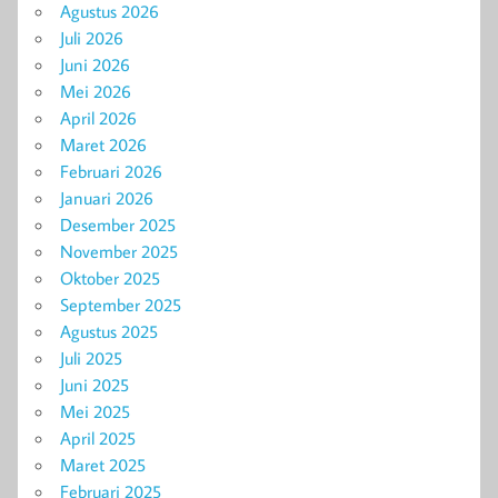
Agustus 2026
Juli 2026
Juni 2026
Mei 2026
April 2026
Maret 2026
Februari 2026
Januari 2026
Desember 2025
November 2025
Oktober 2025
September 2025
Agustus 2025
Juli 2025
Juni 2025
Mei 2025
April 2025
Maret 2025
Februari 2025