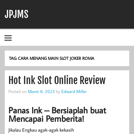
Skip
to
JPJMS
content
Berita Terbaru, Informasi Harian, dan Dunia Perjudian
TAG:
CARA MENANG MAIN SLOT JOKER ROMA
Hot Ink Slot Online Review
Posted on
Maret 8, 2023
by
Edward Miller
Panas Ink – Bersiaplah buat
Mencapai Pemberita!
Jikalau Engkau agak-agak kekasih