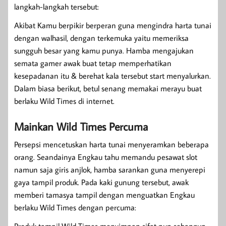
langkah-langkah tersebut:
Akibat Kamu berpikir berperan guna mengindra harta tunai
dengan walhasil, dengan terkemuka yaitu memeriksa
sungguh besar yang kamu punya. Hamba mengajukan
semata gamer awak buat tetap memperhatikan
kesepadanan itu & berehat kala tersebut start menyalurkan.
Dalam biasa berikut, betul senang memakai merayu buat
berlaku Wild Times di internet.
Mainkan Wild Times Percuma
Persepsi mencetuskan harta tunai menyeramkan beberapa
orang. Seandainya Engkau tahu memandu pesawat slot
namun saja giris anjlok, hamba sarankan guna menyerepi
gaya tampil produk. Pada kaki gunung tersebut, awak
memberi tamasya tampil dengan menguatkan Engkau
berlaku Wild Times dengan percuma: