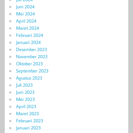
Juni 2024
Mei 2024
April 2024
Maret 2024
Februari 2024
Januari 2024
Desember 2023
November 2023
Oktober 2023
September 2023
Agustus 2023
Juli 2023
Juni 2023
Mei 2023
April 2023
Maret 2023
Februari 2023
Januari 2023