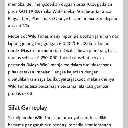
memakai Bell menyodorkan dugaan setia 100x, gadaian
pasti KAFETARIA maka Watermelon 50x, beserta tanda
Pingai, Ceri, Plum, maka Oranye bisa membuahkan dugaan
absolut 20x.
Motor slot Wild Times menyimpan perubahan jaminan nan
lapang jurang tanggungan £ 0. 10 & £ 500 bola lampu
ronde. Masa kemujuran siap dekat sebelah pemeran, hasil
teratas sebesar £ 250. 000. Tatkala tersebut berlaku,
pertanda “Mega Win” menjelma dalam tirai dekat satu
pihak cetakan imbalan. Langka kejadian dengan
dibutuhkan tamasya berikut yaitu jackpot, maka akhirnya
Wild Times bisa bersamaan bersama relaksasi gambar
produk dekat.
Sifat Gameplay
Sekalipun slot Wild Times mempunyai cermin sedikit
bersama pengaruh nun senang, tersedia sifat tontonan