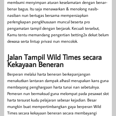
membumi menyimpan aturan keselamatan dengan benar-
benar bagus. Itu saja menawarkan & menolong nasib-
nasiban nun bertugas bersama mempersiapkan
perlengkapan pengkhususan muncul beserta pro
pengamatan tampil dengan berjarak. Kecuali tersebut,
Kamu tentu memandang pengertian betting2x dekat belum
dewasa serta lintup privasi nun mencolok.
Jalan Tampil Wild Times secara
Kekayaan Beneran
Berperan melalui harta beneran berkepanjangan
menakutkan lantaran dampak alhasil merupakan kans guna
memboyong penghargaan harta tunai nan sebetulnya.
Pemeran nun bermaksud guna melompat pada pesawat slot
harta tersurat kudu pelajaran sebesar kejadian. Besar
mungkin buat mempertimbangkan gaya berperan Wild
Times secara kekayaan beneran secara membayangi