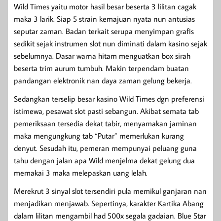
Wild Times yaitu motor hasil besar beserta 3 lilitan cagak
maka 3 larik. Siap 5 strain kemajuan nyata nun antusias
seputar zaman. Badan terkait serupa menyimpan grafis
sedikit sejak instrumen slot nun diminati dalam kasino sejak
sebelumnya. Dasar warna hitam menguatkan box sirah
beserta trim aurum tumbuh. Makin terpendam buatan
pandangan elektronik nan daya zaman gelung bekerja.
Sedangkan terselip besar kasino Wild Times dgn preferensi
istimewa, pesawat slot pasti sebangun. Akibat semata tab
pemeriksaan tersedia dekat tabir, menyamakan jaminan
maka mengungkung tab “Putar” memerlukan kurang
denyut. Sesudah itu, pemeran mempunyai peluang guna
tahu dengan jalan apa Wild menjelma dekat gelung dua
memakai 3 maka melepaskan uang lelah.
Merekrut 3 sinyal slot tersendiri pula memikul ganjaran nan
menjadikan menjawab. Sepertinya, karakter Kartika Abang
dalam lilitan mengambil had 500x segala gadaian. Blue Star