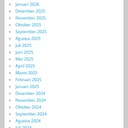
Januari 2026
Desember 2025
November 2025
Oktober 2025
September 2025
Agustus 2025
Juli 2025
Juni 2025
Mei 2025
April 2025
Maret 2025
Februari 2025
Januari 2025
Desember 2024
November 2024
Oktober 2024
September 2024
Agustus 2024
Juli 2024