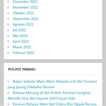
Desember 2022
November 2022
Oktober 2022
September 2022
Agustus 2022
Juli 2022
Mei 2022
April 2022
Maret 2022
Februari 2022
POS-POS TERBARU
Bukan Sekadar Main-Main: Rahasia Link Slot Tercepat
yang Jarang Diketahui Pemain
Rahasia Menang di Slot Online: Panduan Lengkap
Memilih Situs Slot Deposit OVO Gacor Hoki
Bocoran Rahasia Main Slot Online Biar Nggak Boncos: