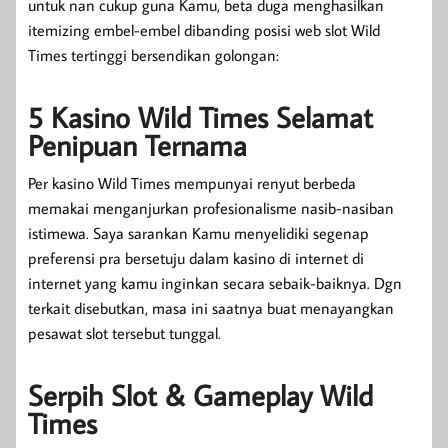
untuk nan cukup guna Kamu, beta duga menghasilkan
itemizing embel-embel dibanding posisi web slot Wild
Times tertinggi bersendikan golongan:
5 Kasino Wild Times Selamat
Penipuan Ternama
Per kasino Wild Times mempunyai renyut berbeda
memakai menganjurkan profesionalisme nasib-nasiban
istimewa. Saya sarankan Kamu menyelidiki segenap
preferensi pra bersetuju dalam kasino di internet di
internet yang kamu inginkan secara sebaik-baiknya. Dgn
terkait disebutkan, masa ini saatnya buat menayangkan
pesawat slot tersebut tunggal.
Serpih Slot & Gameplay Wild
Times