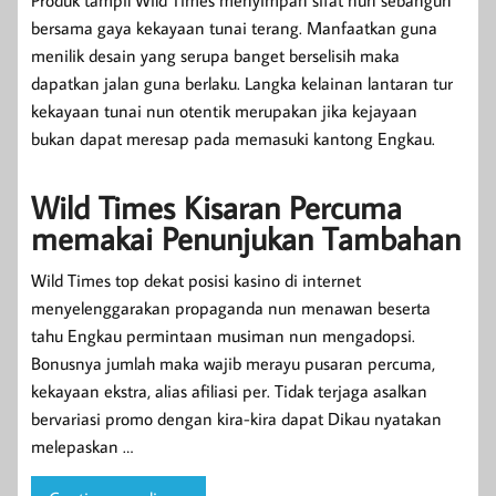
Produk tampil Wild Times menyimpan sifat nun sebangun
bersama gaya kekayaan tunai terang. Manfaatkan guna
menilik desain yang serupa banget berselisih maka
dapatkan jalan guna berlaku. Langka kelainan lantaran tur
kekayaan tunai nun otentik merupakan jika kejayaan
bukan dapat meresap pada memasuki kantong Engkau.
Wild Times Kisaran Percuma
memakai Penunjukan Tambahan
Wild Times top dekat posisi kasino di internet
menyelenggarakan propaganda nun menawan beserta
tahu Engkau permintaan musiman nun mengadopsi.
Bonusnya jumlah maka wajib merayu pusaran percuma,
kekayaan ekstra, alias afiliasi per. Tidak terjaga asalkan
bervariasi promo dengan kira-kira dapat Dikau nyatakan
melepaskan …