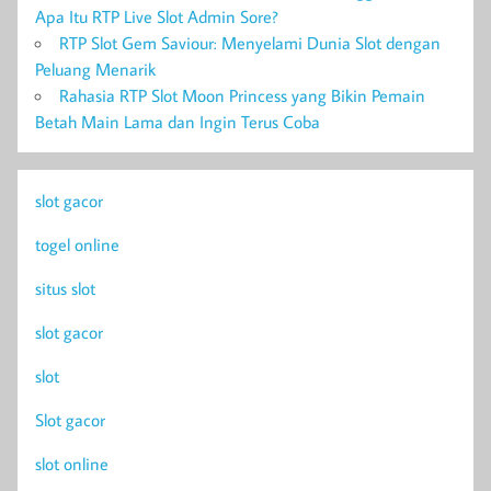
Apa Itu RTP Live Slot Admin Sore?
RTP Slot Gem Saviour: Menyelami Dunia Slot dengan
Peluang Menarik
Rahasia RTP Slot Moon Princess yang Bikin Pemain
Betah Main Lama dan Ingin Terus Coba
slot gacor
togel online
situs slot
slot gacor
slot
Slot gacor
slot online