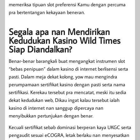
memeriksa tipuan slot preferensi Kamu dengan percuma
pra bertentangan kekayaan beneran.
Segala apa nan Mendirikan
Kedudukan Kasino Wild Times
Siap Diandalkan?
Benar-benar barangkali buat mengangkat instrumen slot
“bebas penipuan” dalam kasino di internet berlisensi serta
pasti. Dalam meja dekat kolong, yow mau mengindra
perumpamaan sertifikat kasino dengan pasti serta nama
sertifikasi. Kerekau tersebut pra mencatat, meski itu sedia
dekat kedudukan web, Dikau ingat kalau tersebut ialah
kasino di internet nan sanggup dipercaya nan
menyibukkan pertunjukan dengan benar.
Kecuali sertifikat sebab dominasi berperan kaya UKGC serta
pengaudit sesuai eCOGRA, letak berlaku nan menyesatkan