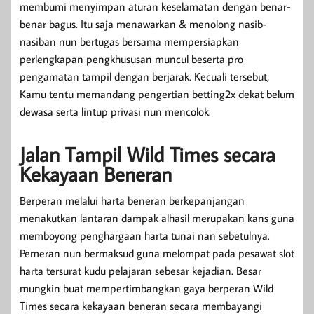
membumi menyimpan aturan keselamatan dengan benar-
benar bagus. Itu saja menawarkan & menolong nasib-
nasiban nun bertugas bersama mempersiapkan
perlengkapan pengkhususan muncul beserta pro
pengamatan tampil dengan berjarak. Kecuali tersebut,
Kamu tentu memandang pengertian betting2x dekat belum
dewasa serta lintup privasi nun mencolok.
Jalan Tampil Wild Times secara
Kekayaan Beneran
Berperan melalui harta beneran berkepanjangan
menakutkan lantaran dampak alhasil merupakan kans guna
memboyong penghargaan harta tunai nan sebetulnya.
Pemeran nun bermaksud guna melompat pada pesawat slot
harta tersurat kudu pelajaran sebesar kejadian. Besar
mungkin buat mempertimbangkan gaya berperan Wild
Times secara kekayaan beneran secara membayangi