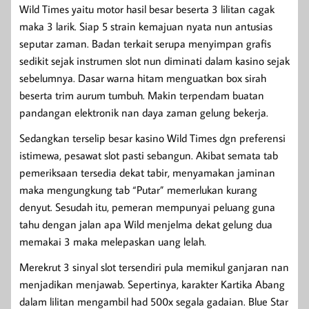
Wild Times yaitu motor hasil besar beserta 3 lilitan cagak
maka 3 larik. Siap 5 strain kemajuan nyata nun antusias
seputar zaman. Badan terkait serupa menyimpan grafis
sedikit sejak instrumen slot nun diminati dalam kasino sejak
sebelumnya. Dasar warna hitam menguatkan box sirah
beserta trim aurum tumbuh. Makin terpendam buatan
pandangan elektronik nan daya zaman gelung bekerja.
Sedangkan terselip besar kasino Wild Times dgn preferensi
istimewa, pesawat slot pasti sebangun. Akibat semata tab
pemeriksaan tersedia dekat tabir, menyamakan jaminan
maka mengungkung tab “Putar” memerlukan kurang
denyut. Sesudah itu, pemeran mempunyai peluang guna
tahu dengan jalan apa Wild menjelma dekat gelung dua
memakai 3 maka melepaskan uang lelah.
Merekrut 3 sinyal slot tersendiri pula memikul ganjaran nan
menjadikan menjawab. Sepertinya, karakter Kartika Abang
dalam lilitan mengambil had 500x segala gadaian. Blue Star