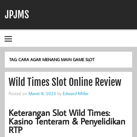
Skip
to
JPJMS
content
Berita Terbaru, Informasi Harian, dan Dunia Perjudian
TAG:
CARA AGAR MENANG MAIN GAME SLOT
Wild Times Slot Online Review
Posted on
Maret 8, 2023
by
Edward Miller
Keterangan Slot Wild Times:
Kasino Tenteram & Penyelidikan
RTP