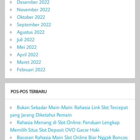
Desember 2022
November 2022
Oktober 2022
September 2022
Agustus 2022
Juli 2022
Mei 2022
April 2022
Maret 2022
Februari 2022
POS-POS TERBARU
Bukan Sekadar Main-Main: Rahasia Link Slot Tercepat
yang Jarang Diketahui Pemain
Rahasia Menang di Slot Online: Panduan Lengkap
Memilih Situs Slot Deposit OVO Gacor Hoki
Bocoran Rahasia Main Slot Online Biar Nggak Boncos: