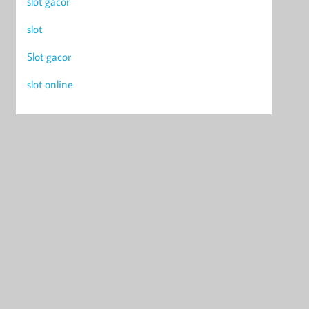
slot gacor
slot
Slot gacor
slot online