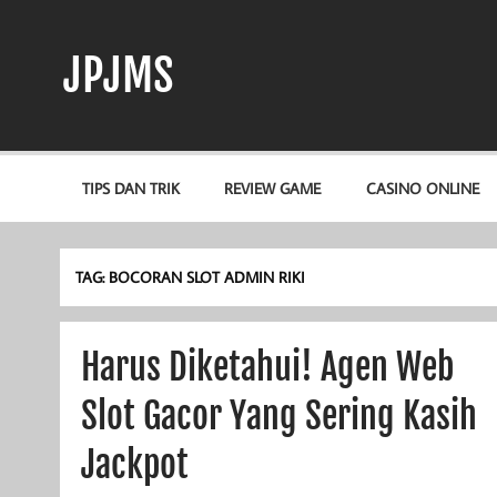
Skip
to
content
JPJMS
Berita Terbaru, Informasi Harian, dan Dunia Perjudian
TIPS DAN TRIK
REVIEW GAME
CASINO ONLINE
TAG:
BOCORAN SLOT ADMIN RIKI
Harus Diketahui! Agen Web
Slot Gacor Yang Sering Kasih
Jackpot