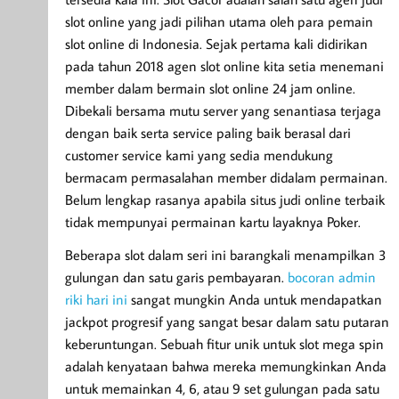
slot online yang jadi pilihan utama oleh para pemain
slot online di Indonesia. Sejak pertama kali didirikan
pada tahun 2018 agen slot online kita setia menemani
member dalam bermain slot online 24 jam online.
Dibekali bersama mutu server yang senantiasa terjaga
dengan baik serta service paling baik berasal dari
customer service kami yang sedia mendukung
bermacam permasalahan member didalam permainan.
Belum lengkap rasanya apabila situs judi online terbaik
tidak mempunyai permainan kartu layaknya Poker.
Beberapa slot dalam seri ini barangkali menampilkan 3
gulungan dan satu garis pembayaran.
bocoran admin
riki hari ini
sangat mungkin Anda untuk mendapatkan
jackpot progresif yang sangat besar dalam satu putaran
keberuntungan. Sebuah fitur unik untuk slot mega spin
adalah kenyataan bahwa mereka memungkinkan Anda
untuk memainkan 4, 6, atau 9 set gulungan pada satu