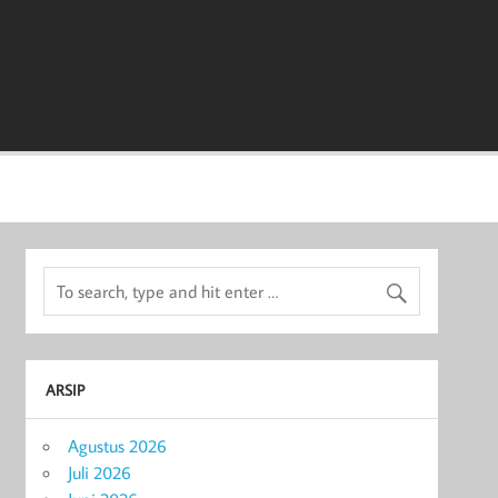
ARSIP
Agustus 2026
Juli 2026