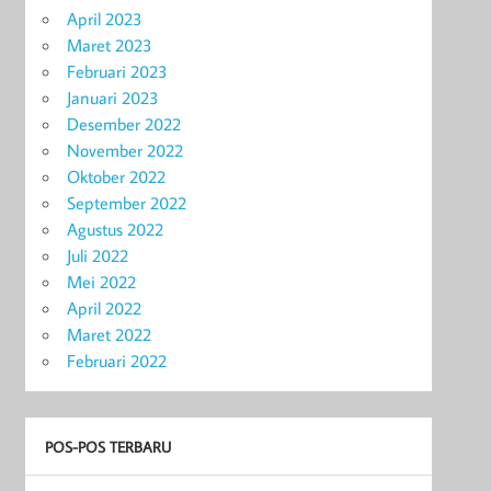
April 2023
Maret 2023
Februari 2023
Januari 2023
Desember 2022
November 2022
Oktober 2022
September 2022
Agustus 2022
Juli 2022
Mei 2022
April 2022
Maret 2022
Februari 2022
POS-POS TERBARU