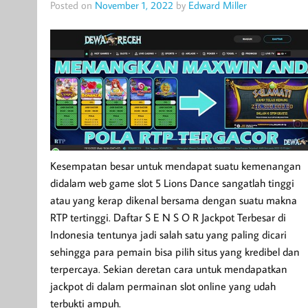
Posted on
November 1, 2022
by
Edward Miller
Kesempatan besar untuk mendapat suatu kemenangan
didalam web game slot 5 Lions Dance sangatlah tinggi
atau yang kerap dikenal bersama dengan suatu makna
RTP tertinggi. Daftar S E N S O R Jackpot Terbesar di
Indonesia tentunya jadi salah satu yang paling dicari
sehingga para pemain bisa pilih situs yang kredibel dan
terpercaya. Sekian deretan cara untuk mendapatkan
jackpot di dalam permainan slot online yang udah
terbukti ampuh.