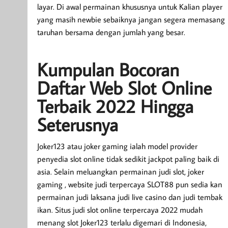
layar. Di awal permainan khususnya untuk Kalian player
yang masih newbie sebaiknya jangan segera memasang
taruhan bersama dengan jumlah yang besar.
Kumpulan Bocoran
Daftar Web Slot Online
Terbaik 2022 Hingga
Seterusnya
Joker123 atau joker gaming ialah model provider
penyedia slot online tidak sedikit jackpot paling baik di
asia. Selain meluangkan permainan judi slot, joker
gaming , website judi terpercaya SLOT88 pun sedia kan
permainan judi laksana judi live casino dan judi tembak
ikan. Situs judi slot online terpercaya 2022 mudah
menang slot Joker123 terlalu digemari di Indonesia,