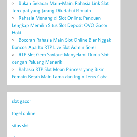
Bukan Sekadar Main-Main: Rahasia Link Slot
Tercepat yang Jarang Diketahui Pemain
Rahasia Menang di Slot Online: Panduan
Lengkap Memilih Situs Slot Deposit OVO Gacor
Hoki
Bocoran Rahasia Main Slot Online Biar Nggak
Boncos: Apa Itu RTP Live Slot Admin Sore?
RTP Slot Gem Saviour: Menyelami Dunia Slot
dengan Peluang Menarik
Rahasia RTP Slot Moon Princess yang Bikin
Pemain Betah Main Lama dan Ingin Terus Coba
slot gacor
togel online
situs slot