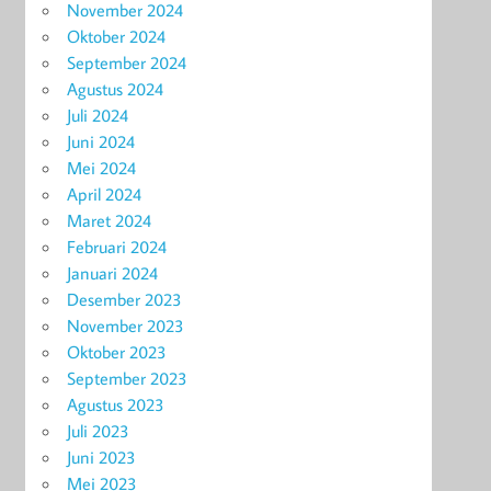
November 2024
Oktober 2024
September 2024
Agustus 2024
Juli 2024
Juni 2024
Mei 2024
April 2024
Maret 2024
Februari 2024
Januari 2024
Desember 2023
November 2023
Oktober 2023
September 2023
Agustus 2023
Juli 2023
Juni 2023
Mei 2023