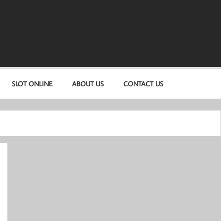
SLOT ONLINE
ABOUT US
CONTACT US