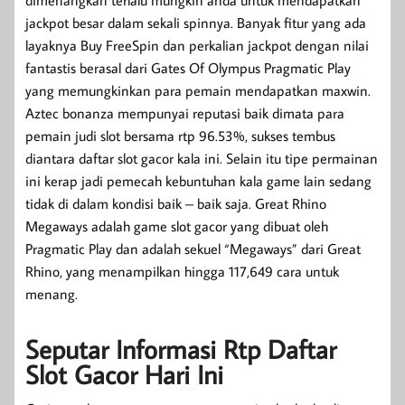
jackpot besar dalam sekali spinnya. Banyak fitur yang ada
layaknya Buy FreeSpin dan perkalian jackpot dengan nilai
fantastis berasal dari Gates Of Olympus Pragmatic Play
yang memungkinkan para pemain mendapatkan maxwin.
Aztec bonanza mempunyai reputasi baik dimata para
pemain judi slot bersama rtp 96.53%, sukses tembus
diantara daftar slot gacor kala ini. Selain itu tipe permainan
ini kerap jadi pemecah kebuntuhan kala game lain sedang
tidak di dalam kondisi baik – baik saja. Great Rhino
Megaways adalah game slot gacor yang dibuat oleh
Pragmatic Play dan adalah sekuel “Megaways” dari Great
Rhino, yang menampilkan hingga 117,649 cara untuk
menang.
Seputar Informasi Rtp Daftar
Slot Gacor Hari Ini