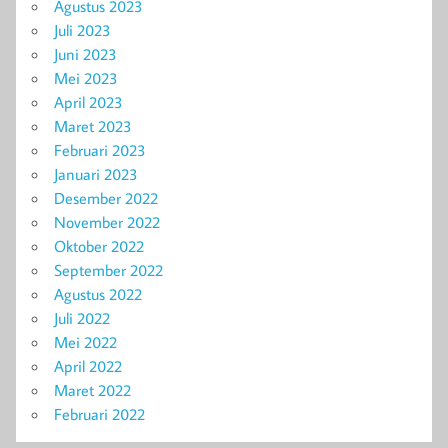
Agustus 2023
Juli 2023
Juni 2023
Mei 2023
April 2023
Maret 2023
Februari 2023
Januari 2023
Desember 2022
November 2022
Oktober 2022
September 2022
Agustus 2022
Juli 2022
Mei 2022
April 2022
Maret 2022
Februari 2022