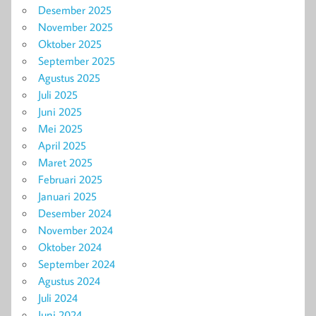
Desember 2025
November 2025
Oktober 2025
September 2025
Agustus 2025
Juli 2025
Juni 2025
Mei 2025
April 2025
Maret 2025
Februari 2025
Januari 2025
Desember 2024
November 2024
Oktober 2024
September 2024
Agustus 2024
Juli 2024
Juni 2024