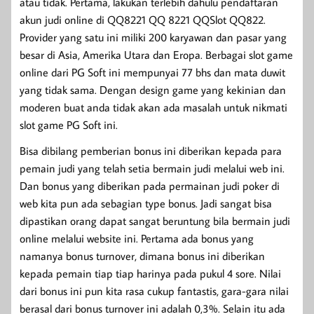
atau tidak. Pertama, lakukan terlebih dahulu pendaftaran
akun judi online di QQ8221 QQ 8221 QQSlot QQ822.
Provider yang satu ini miliki 200 karyawan dan pasar yang
besar di Asia, Amerika Utara dan Eropa. Berbagai slot game
online dari PG Soft ini mempunyai 77 bhs dan mata duwit
yang tidak sama. Dengan design game yang kekinian dan
moderen buat anda tidak akan ada masalah untuk nikmati
slot game PG Soft ini.
Bisa dibilang pemberian bonus ini diberikan kepada para
pemain judi yang telah setia bermain judi melalui web ini.
Dan bonus yang diberikan pada permainan judi poker di
web kita pun ada sebagian type bonus. Jadi sangat bisa
dipastikan orang dapat sangat beruntung bila bermain judi
online melalui website ini. Pertama ada bonus yang
namanya bonus turnover, dimana bonus ini diberikan
kepada pemain tiap tiap harinya pada pukul 4 sore. Nilai
dari bonus ini pun kita rasa cukup fantastis, gara-gara nilai
berasal dari bonus turnover ini adalah 0,3%. Selain itu ada