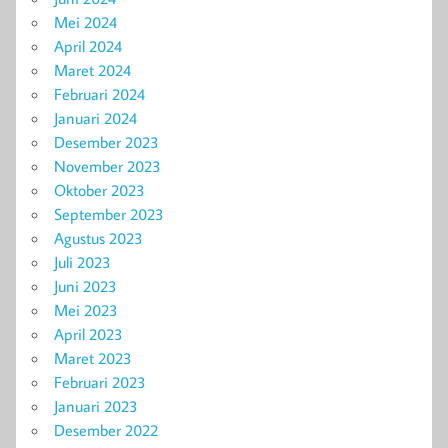
Mei 2024
April 2024
Maret 2024
Februari 2024
Januari 2024
Desember 2023
November 2023
Oktober 2023
September 2023
Agustus 2023
Juli 2023
Juni 2023
Mei 2023
April 2023
Maret 2023
Februari 2023
Januari 2023
Desember 2022