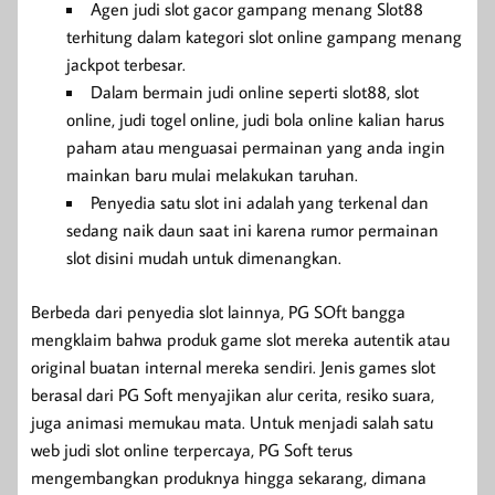
Agen judi slot gacor gampang menang Slot88
terhitung dalam kategori slot online gampang menang
jackpot terbesar.
Dalam bermain judi online seperti slot88, slot
online, judi togel online, judi bola online kalian harus
paham atau menguasai permainan yang anda ingin
mainkan baru mulai melakukan taruhan.
Penyedia satu slot ini adalah yang terkenal dan
sedang naik daun saat ini karena rumor permainan
slot disini mudah untuk dimenangkan.
Berbeda dari penyedia slot lainnya, PG SOft bangga
mengklaim bahwa produk game slot mereka autentik atau
original buatan internal mereka sendiri. Jenis games slot
berasal dari PG Soft menyajikan alur cerita, resiko suara,
juga animasi memukau mata. Untuk menjadi salah satu
web judi slot online terpercaya, PG Soft terus
mengembangkan produknya hingga sekarang, dimana